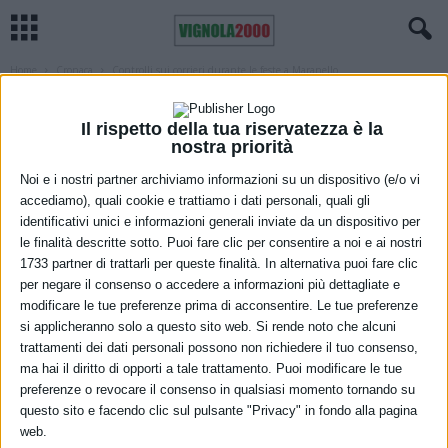
Home
Cronaca
Controlli sui corrieri durante le feste a Maranello
CRONACA
MARANELLO
Controlli sui corrieri durante le feste a
Il rispetto della tua riservatezza è la
nostra priorità
Maranello
Noi e i nostri partner archiviamo informazioni su un dispositivo (e/o vi
7 Gennaio 2021
accediamo), quali cookie e trattiamo i dati personali, quali gli
identificativi unici e informazioni generali inviate da un dispositivo per
le finalità descritte sotto. Puoi fare clic per consentire a noi e ai nostri
1733 partner di trattarli per queste finalità. In alternativa puoi fare clic
per negare il consenso o accedere a informazioni più dettagliate e
modificare le tue preferenze prima di acconsentire. Le tue preferenze
si applicheranno solo a questo sito web. Si rende noto che alcuni
trattamenti dei dati personali possono non richiedere il tuo consenso,
ma hai il diritto di opporti a tale trattamento. Puoi modificare le tue
Sono continuate anche durante le Feste natalizie le attività di
preferenze o revocare il consenso in qualsiasi momento tornando su
controllo della Polizia locale di Maranello sui veicoli commerciali. Il
questo sito e facendo clic sul pulsante "Privacy" in fondo alla pagina
servizio è stato svolto in collaborazione con i funzionari del
web.