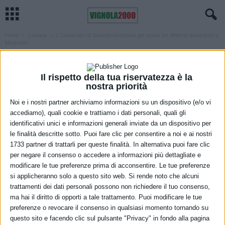
Home
Cronaca
I Carabinieri di Sassuolo arrestano per usura un 49enne domiciliato a
Maranello
CRONACA
IN EVIDENZA
MARANELLO
I Carabinieri di Sassuolo arrestano per
Il rispetto della tua riservatezza è la
usura un 49enne domiciliato a
nostra priorità
Maranello
Noi e i nostri partner archiviamo informazioni su un dispositivo (e/o vi
accediamo), quali cookie e trattiamo i dati personali, quali gli
7 Gennaio 2021
identificativi unici e informazioni generali inviate da un dispositivo per
le finalità descritte sotto. Puoi fare clic per consentire a noi e ai nostri
1733 partner di trattarli per queste finalità. In alternativa puoi fare clic
per negare il consenso o accedere a informazioni più dettagliate e
modificare le tue preferenze prima di acconsentire. Le tue preferenze
si applicheranno solo a questo sito web. Si rende noto che alcuni
trattamenti dei dati personali possono non richiedere il tuo consenso,
ma hai il diritto di opporti a tale trattamento. Puoi modificare le tue
preferenze o revocare il consenso in qualsiasi momento tornando su
questo sito e facendo clic sul pulsante "Privacy" in fondo alla pagina