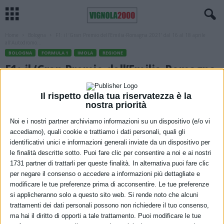
Home
Bologna
F1: il ‘Gran Premio dell’Emilia-Romagna 2021’ dal 16 al 18 aprile
all’Autodromo...
BOLOGNA
FORMULA 1
IMOLA
REGIONE
F1: il ‘Gran Premio dell’Emilia-Romagna
2021’ dal 16 al 18 aprile all’Autodromo
Il rispetto della tua riservatezza è la
‘Enzo e Dino Ferrari’
nostra priorità
Noi e i nostri partner archiviamo informazioni su un dispositivo (e/o vi
12 Gennaio 2021
accediamo), quali cookie e trattiamo i dati personali, quali gli
identificativi unici e informazioni generali inviate da un dispositivo per
le finalità descritte sotto. Puoi fare clic per consentire a noi e ai nostri
1731 partner di trattarli per queste finalità. In alternativa puoi fare clic
per negare il consenso o accedere a informazioni più dettagliate e
modificare le tue preferenze prima di acconsentire. Le tue preferenze
si applicheranno solo a questo sito web. Si rende noto che alcuni
trattamenti dei dati personali possono non richiedere il tuo consenso,
ma hai il diritto di opporti a tale trattamento. Puoi modificare le tue