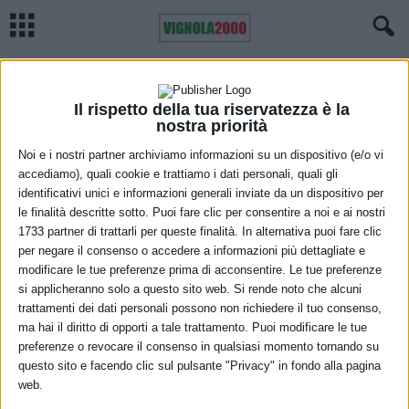
Home
Meteo
Previsioni meteo Emilia Romagna, lunedì 18 gennaio
METEO
Previsioni meteo Emilia Romagna,
Il rispetto della tua riservatezza è la
nostra priorità
lunedì 18 gennaio
Noi e i nostri partner archiviamo informazioni su un dispositivo (e/o vi
accediamo), quali cookie e trattiamo i dati personali, quali gli
17 Gennaio 2021
identificativi unici e informazioni generali inviate da un dispositivo per
le finalità descritte sotto. Puoi fare clic per consentire a noi e ai nostri
1733 partner di trattarli per queste finalità. In alternativa puoi fare clic
per negare il consenso o accedere a informazioni più dettagliate e
modificare le tue preferenze prima di acconsentire. Le tue preferenze
si applicheranno solo a questo sito web. Si rende noto che alcuni
trattamenti dei dati personali possono non richiedere il tuo consenso,
ma hai il diritto di opporti a tale trattamento. Puoi modificare le tue
Al mattino sereno salvo il settore orientale dove permarranno
preferenze o revocare il consenso in qualsiasi momento tornando su
questo sito e facendo clic sul pulsante "Privacy" in fondo alla pagina
addensamenti nuvolosi ma con assenza di precipitazioni. Nel
web.
pomeriggio soleggiato su tutta la regione. Temperature: minime in