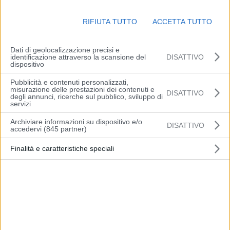
diminuzione con valori attorno a -4°C sulle pianure centro
occidentali, comprese tra 0 e 2 gradi sul settore costiero. Massime
RIFIUTA TUTTO
ACCETTA TUTTO
stazionarie tra 4 e 7 gradi. Venti: deboli occidentali. Mare: calmo o
poco mosso.
Dati di geolocalizzazione precisi e
identificazione attraverso la scansione del
DISATTIVO
(Arpae)
dispositivo
Pubblicità e contenuti personalizzati,
misurazione delle prestazioni dei contenuti e
DISATTIVO
degli annunci, ricerche sul pubblico, sviluppo di
servizi
Archiviare informazioni su dispositivo e/o
DISATTIVO
Articolo precedente
Articolo successivo
accedervi (845 partner)
Previsioni meteo Emilia
Testimoni di Geova:
Finalità e caratteristiche speciali
Romagna, domenica 17
preoccupazione delle
dicembre
comunità locali per
l’inasprimento della
repressione in Russia