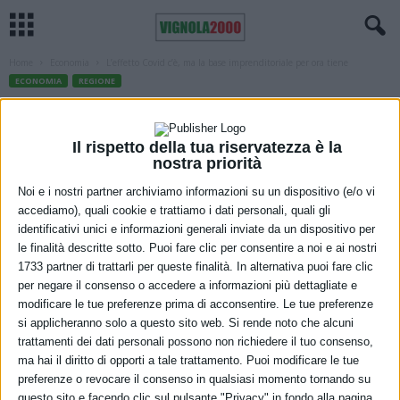
Home
Economia
L’effetto Covid c’è, ma la base imprenditoriale per ora tiene
ECONOMIA
REGIONE
L’effetto Covid c’è, ma la base
imprenditoriale per ora tiene
Il rispetto della tua riservatezza è la
nostra priorità
18 Gennaio 2021
Noi e i nostri partner archiviamo informazioni su un dispositivo (e/o vi
accediamo), quali cookie e trattiamo i dati personali, quali gli
identificativi unici e informazioni generali inviate da un dispositivo per
le finalità descritte sotto. Puoi fare clic per consentire a noi e ai nostri
1733 partner di trattarli per queste finalità. In alternativa puoi fare clic
per negare il consenso o accedere a informazioni più dettagliate e
modificare le tue preferenze prima di acconsentire. Le tue preferenze
si applicheranno solo a questo sito web. Si rende noto che alcuni
Al termine dell’anno la flessione delle imprese attive (-1.989
trattamenti dei dati personali possono non richiedere il tuo consenso,
unità, -0,5 per cento) è più contenuta rispetto a quella
ma hai il diritto di opporti a tale trattamento. Puoi modificare le tue
preferenze o revocare il consenso in qualsiasi momento tornando su
dell’anno precedente (3.173 unità). La pandemia ha originato
questo sito e facendo clic sul pulsante "Privacy" in fondo alla pagina