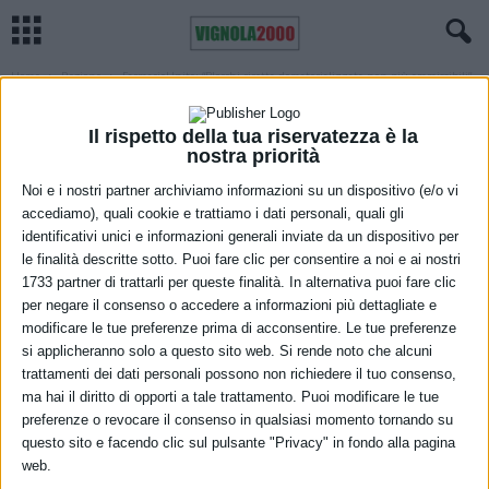
Home
Regione
FarmacieUnite: “Blocchi ricetta dematerializzata non più ammissibili”
REGIONE
SANITÀ
FarmacieUnite: “Blocchi ricetta
Il rispetto della tua riservatezza è la
nostra priorità
dematerializzata non più ammissibili”
Noi e i nostri partner archiviamo informazioni su un dispositivo (e/o vi
19 Gennaio 2021
accediamo), quali cookie e trattiamo i dati personali, quali gli
identificativi unici e informazioni generali inviate da un dispositivo per
le finalità descritte sotto. Puoi fare clic per consentire a noi e ai nostri
1733 partner di trattarli per queste finalità. In alternativa puoi fare clic
per negare il consenso o accedere a informazioni più dettagliate e
modificare le tue preferenze prima di acconsentire. Le tue preferenze
si applicheranno solo a questo sito web. Si rende noto che alcuni
trattamenti dei dati personali possono non richiedere il tuo consenso,
ma hai il diritto di opporti a tale trattamento. Puoi modificare le tue
preferenze o revocare il consenso in qualsiasi momento tornando su
Anche oggi e per l’ennesima volta siamo di fronte al blocco del
questo sito e facendo clic sul pulsante "Privacy" in fondo alla pagina
sistema che permette ai medici di caricare le ricette e alle farmacie
web.