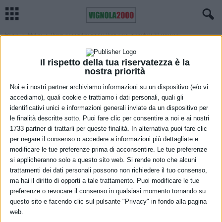
Home
Meteo
Previsioni meteo Emilia Romagna, mercoledì 20 gennaio
METEO
Previsioni meteo Emilia Romagna,
Il rispetto della tua riservatezza è la
nostra priorità
mercoledì 20 gennaio
Noi e i nostri partner archiviamo informazioni su un dispositivo (e/o vi
19 Gennaio 2021
accediamo), quali cookie e trattiamo i dati personali, quali gli
identificativi unici e informazioni generali inviate da un dispositivo per
le finalità descritte sotto. Puoi fare clic per consentire a noi e ai nostri
1733 partner di trattarli per queste finalità. In alternativa puoi fare clic
per negare il consenso o accedere a informazioni più dettagliate e
modificare le tue preferenze prima di acconsentire. Le tue preferenze
si applicheranno solo a questo sito web. Si rende noto che alcuni
trattamenti dei dati personali possono non richiedere il tuo consenso,
ma hai il diritto di opporti a tale trattamento. Puoi modificare le tue
preferenze o revocare il consenso in qualsiasi momento tornando su
Cielo nuvoloso o a tratti molto nuvoloso sul settore centro-
questo sito e facendo clic sul pulsante "Privacy" in fondo alla pagina
occidentale, ampi spazi di sereno sul settore orientale.
web.