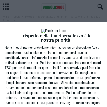
Home
Lavoro
Svolgere in apprendistato gli ultimi anni dei percorsi di Istruzione e
Formazione...
LAVORO
REGIONE
SCUOLA
Svolgere in apprendistato gli ultimi
Il rispetto della tua riservatezza è la
anni dei percorsi di Istruzione e
nostra priorità
Noi e i nostri partner archiviamo informazioni su un dispositivo (e/o vi
Formazione professionale, la Regione
accediamo), quali cookie e trattiamo i dati personali, quali gli
pronta a investire
identificativi unici e informazioni generali inviate da un dispositivo per
le finalità descritte sotto. Puoi fare clic per consentire a noi e ai nostri
21 Gennaio 2021
1731 partner di trattarli per queste finalità. In alternativa puoi fare clic
per negare il consenso o accedere a informazioni più dettagliate e
modificare le tue preferenze prima di acconsentire. Le tue preferenze
si applicheranno solo a questo sito web. Si rende noto che alcuni
trattamenti dei dati personali possono non richiedere il tuo consenso,
ma hai il diritto di opporti a tale trattamento. Puoi modificare le tue
preferenze o revocare il consenso in qualsiasi momento tornando su
questo sito e facendo clic sul pulsante "Privacy" in fondo alla pagina