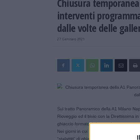
Chiusura temporanea 
interventi programmat
dalle volte delle galle
27 Gennaio 2021
Sul tratto Panoramico della A1 Milano Napo
Rioveggio ed il bivio con la Direttissima i
ghiaccio formatosi durante le ore notturne 
Nei giorni in cui le temperature risultano in
I
“stalattiti” di ghiaccio che è necessario ri