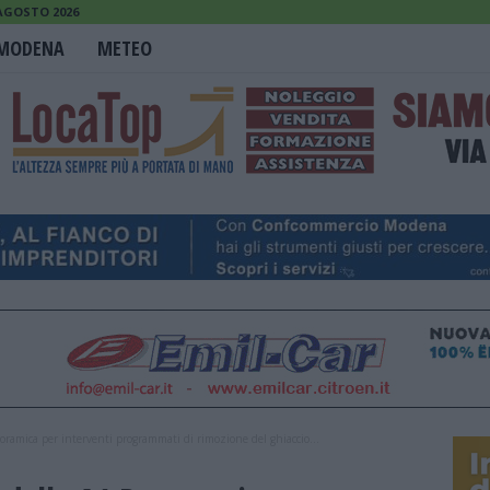
 AGOSTO 2026
MODENA
METEO
amica per interventi programmati di rimozione del ghiaccio...