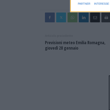
PARTNER
INTERESSE
Articolo precedente
Previsioni meteo Emilia Romagna,
giovedì 28 gennaio