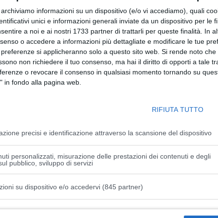
r archiviamo informazioni su un dispositivo (e/o vi accediamo), quali cook
dentificativi unici e informazioni generali inviate da un dispositivo per le fi
eno, sono regolarmente programmati dalla Direzione di
sentire a noi e ai nostri 1733 partner di trattarli per queste finalità. In a
le stalattiti tramite attività di battitura e successiva pulizia
nsenso o accedere a informazioni più dettagliate e modificare le tue pr
re.
 preferenze si applicheranno solo a questo sito web. Si rende noto che 
nte presso le gallerie dove sono in corso le attività di
ssono non richiedere il tuo consenso, ma hai il diritto di opporti a tale t
le, che devono essere svolte smontando le onduline, così
eferenze o revocare il consenso in qualsiasi momento tornando su quest
dal MIT.
" in fondo alla pagina web.
 escludendo al traffico la corsia interessata. Nei tratti in
RIFIUTA TUTTO
ent – sono presenti scambi di carreggiata con gallerie in
essario disporre la temporanea chiusura del tratto.
azione precisi e identificazione attraverso la scansione del dispositivo
re la sicurezza della circolazione, nei giorni caratterizzati
uti personalizzati, misurazione delle prestazioni dei contenuti e degli
à disposto dalle 9:30 alle 13:00, favorendo così gli
ul pubblico, sviluppo di servizi
tazioni di Roncobilaccio, Pian del Voglio e Rioveggio.
e alternativa garantita dall’A1 Direttissima, raggiungibile
zioni su dispositivo e/o accedervi (845 partner)
istiche speciali