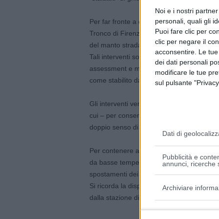
Noi e i nostri partne
personali, quali gli i
Per far fronte a questo particolare fenom
Puoi fare clic per con
Tronco di Firenze interventi di rimozione del
clic per negare il co
del manto stradale, con idonee attrezzatu
acconsentire. Le tue
Tali interventi sono necessari prevalenteme
dei dati personali po
assessment e monitoraggio infrastruttura
modificare le tue pr
come stabilito dalle Linee Guida emanate 
sul pulsante "Privacy
Gli interventi vengono normalmente eseguiti
cui – per consentire le attività di assessm
doppio senso di circolazione, è invece nec
Dati di geolocalizz
Per contenere al minimo i disagi e preserva
Pubblicità e conten
da basse temperature il provvedimento verr
annunci, ricerche s
spostamenti dei pendolari, fruitori delle s
Si ricorda la disponibilità di una important
Archiviare informa
dalla stazione di Badia.
Finalità e caratter