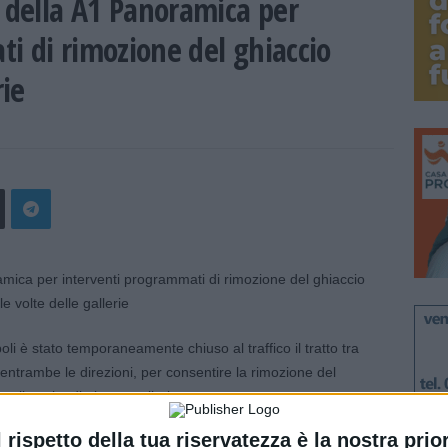
della A1 Panoramica per
i di rimozione del ghiaccio
rie
li è stato temporaneamente chiuso al traffico il tratto tra
n entrambe le direzioni, per consentire la rimozione del
sulla volta di alcune gallerie.
feriori agli 0°C, infatti, è possibile la formazione di
l rispetto della tua riservatezza è la nostra prior
muovere per garantire la sicurezza della circolazione.