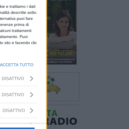
ie e trattiamo i dati
nalità descritte sotto.
lternativa puoi fare
eferenze prima di
alcuni trattamenti
rattamento. Puoi
o sito e facendo clic
ACCETTA TUTTO
DISATTIVO
DISATTIVO
DISATTIVO