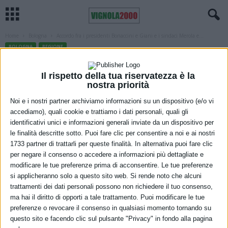
Home
Bologna
Accordo fra i presidenti Bonaccini e Giani e i sindaci Merola e...
BOLOGNA
REGIONE
Accordo fra i presidenti Bonaccini e
Il rispetto della tua riservatezza è la
Giani e i sindaci Merola e Nardella,
nostra priorità
verso nuovo protocollo di
Noi e i nostri partner archiviamo informazioni su un dispositivo (e/o vi
accediamo), quali cookie e trattiamo i dati personali, quali gli
collaborazione a quattro fra le due
identificativi unici e informazioni generali inviate da un dispositivo per
Regioni e Bologna e Firenze
le finalità descritte sotto. Puoi fare clic per consentire a noi e ai nostri
1733 partner di trattarli per queste finalità. In alternativa puoi fare clic
28 Gennaio 2021
per negare il consenso o accedere a informazioni più dettagliate e
modificare le tue preferenze prima di acconsentire. Le tue preferenze
si applicheranno solo a questo sito web. Si rende noto che alcuni
trattamenti dei dati personali possono non richiedere il tuo consenso,
ma hai il diritto di opporti a tale trattamento. Puoi modificare le tue
preferenze o revocare il consenso in qualsiasi momento tornando su
questo sito e facendo clic sul pulsante "Privacy" in fondo alla pagina