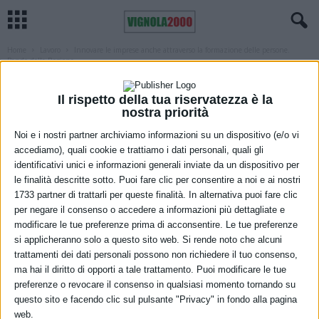
Home
Lavoro
Innovare le imprese anche attraverso la formazione delle persone.
Bando della Regione...
LAVORO
REGIONE
Innovare le imprese anche attraverso la
Il rispetto della tua riservatezza è la
nostra priorità
formazione delle persone. Bando della
Noi e i nostri partner archiviamo informazioni su un dispositivo (e/o vi
Regione rivolto agli enti di formazione
accediamo), quali cookie e trattiamo i dati personali, quali gli
identificativi unici e informazioni generali inviate da un dispositivo per
28 Gennaio 2021
le finalità descritte sotto. Puoi fare clic per consentire a noi e ai nostri
1733 partner di trattarli per queste finalità. In alternativa puoi fare clic
per negare il consenso o accedere a informazioni più dettagliate e
modificare le tue preferenze prima di acconsentire. Le tue preferenze
si applicheranno solo a questo sito web. Si rende noto che alcuni
trattamenti dei dati personali possono non richiedere il tuo consenso,
ma hai il diritto di opporti a tale trattamento. Puoi modificare le tue
preferenze o revocare il consenso in qualsiasi momento tornando su
questo sito e facendo clic sul pulsante "Privacy" in fondo alla pagina
web.