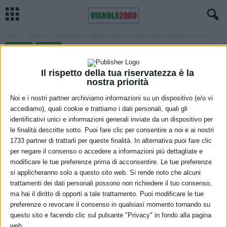
Home
Regione
Ridotto dalla legge nazionale, da 400 a 300, il numero minimo di...
REGIONE
SCUOLA
Ridotto dalla legge nazionale, da 400 a
Il rispetto della tua riservatezza è la
300, il numero minimo di alunni iscritti
nostra priorità
perché una scuola possa avere proprie
Noi e i nostri partner archiviamo informazioni su un dispositivo (e/o vi
accediamo), quali cookie e trattiamo i dati personali, quali gli
figure dirigenziali
identificativi unici e informazioni generali inviate da un dispositivo per
le finalità descritte sotto. Puoi fare clic per consentire a noi e ai nostri
29 Gennaio 2021
1733 partner di trattarli per queste finalità. In alternativa puoi fare clic
per negare il consenso o accedere a informazioni più dettagliate e
modificare le tue preferenze prima di acconsentire. Le tue preferenze
si applicheranno solo a questo sito web. Si rende noto che alcuni
trattamenti dei dati personali possono non richiedere il tuo consenso,
ma hai il diritto di opporti a tale trattamento. Puoi modificare le tue
preferenze o revocare il consenso in qualsiasi momento tornando su
questo sito e facendo clic sul pulsante "Privacy" in fondo alla pagina
web.