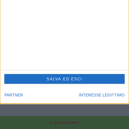
CHI SIAMO
Linea Radio Multimedia srl
P.Iva 02556210363 - Cap.Soc. 10.329,12 i.v.
Reg.Imprese Modena Nr.02556210363 - Rea Nr.311810
Supplemento al Periodico quotidiano Sassuolo2000.it
Reg. Trib. di Modena il 30/08/2001 al nr. 1599 - ROC 7892
Direttore responsabile Fabrizio Gherardi
Phone: 0536.807013
Il nostro
news-network
:
sassuolo2000.it
-
reggio2000.it
-
bologna2000.com
-
carpi2000.it
-
appenninonotizie.it
-
modena2000.it
SALVA ED ESCI
Contattaci:
redazione@modena2000.it
PARTNER
INTERESSE LEGITTIMO
© VIGNOLA2000.IT