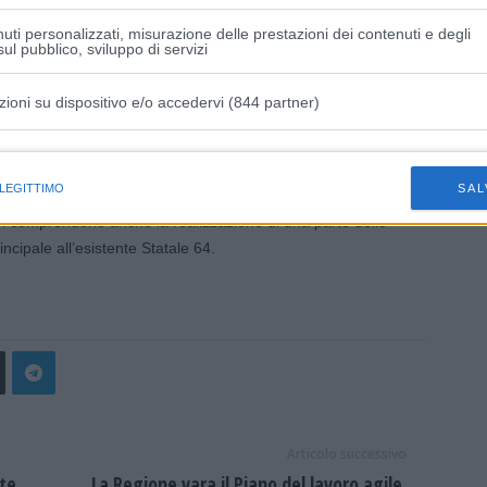
una variante integrata (ferroviaria e stradale) finalizzata al
uti personalizzati, misurazione delle prestazioni dei contenuti e degli
io appenninico della valle del Reno, con la contestuale
ul pubblico, sviluppo di servizi
lecchio di Reno. L’intervento stradale, dello sviluppo
no “stralcio nord” e in uno “stralcio sud”.
zioni su dispositivo e/o accedervi (844 partner)
 la prossima estate e andranno avanti per tre anni,
istiche speciali
tto di strada della ‘Porrettana’, lungo circa
2,1 chilometri
 LEGITTIMO
SAL
erà
parallelamente all’autostrada A1
tra le abitazioni e la
ori comprendono anche la realizzazione di una parte dello
incipale all’esistente Statale 64.
Articolo successivo
nte
La Regione vara il Piano del lavoro agile.