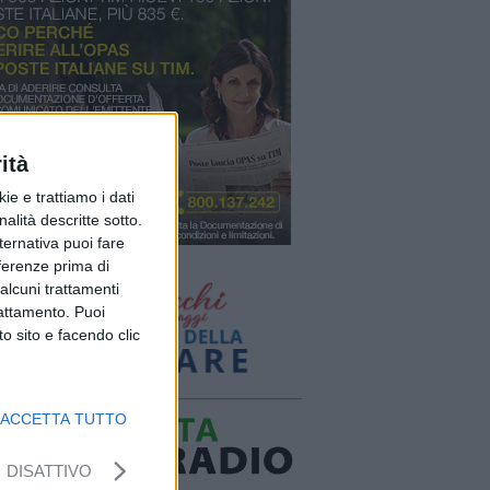
ità
ie e trattiamo i dati
nalità descritte sotto.
lternativa puoi fare
eferenze prima di
alcuni trattamenti
rattamento. Puoi
o sito e facendo clic
ACCETTA TUTTO
DISATTIVO