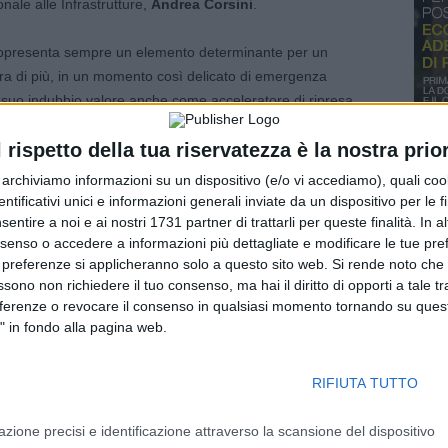
nale alle Infrastrutture,
Andrea Corsini
.
 rappresenta sempre un elemento determinante per un
ra di più, in un momento così delicato di emergenza
l suo indubbio valore anche come acceleratore di ripresa
sfazione che, grazie al lavoro sinergico con il Comune di
l rispetto della tua riservatezza è la nostra prior
iare ufficialmente il via a un’opera tanto strategica quanto
a molto complessa che interessa la viabilità stradale e
r archiviamo informazioni su un dispositivo (e/o vi accediamo), quali cook
preciso rispetto dei tempi e di una comunicazione
dentificativi unici e informazioni generali inviate da un dispositivo per le fi
l progetto. Come Regione vigileremo sulle tempistiche,
sentire a noi e ai nostri 1731 partner di trattarli per queste finalità. In a
nsenso o accedere a informazioni più dettagliate e modificare le tue pr
 l’obiettivo di intervenire in caso di criticità, limitare al
 preferenze si applicheranno solo a questo sito web. Si rende noto che 
 modo di vedere nascere così al più presto un’infrastruttura
ssono non richiedere il tuo consenso, ma hai il diritto di opporti a tale t
 a risolvere il problema del traffico sul territorio”.
eferenze o revocare il consenso in qualsiasi momento tornando su quest
" in fondo alla pagina web.
RIFIUTA TUTTO
ecchio di Reno
azione precisi e identificazione attraverso la scansione del dispositivo
sivo denominato “
Nodo Ferrostradale di Casalecchio di