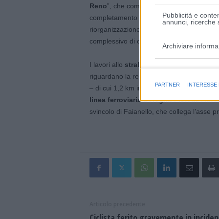
Reno
”, che comprende la realizzazione di 
Pubblicità e conten
completamento infrastrutturale del corrido
annunci, ricerche s
riorganizzazione del centro urbano di Casa
complessivo di circa 4 km, è suddiviso in u
Archiviare informa
I lavori allo
stralcio nord
, che partiranno
Finalità e caratter
riguardano la realizzazione di un nuovo tra
PARTNER
INTERESSE
– di cui 1,2 km in galleria – che si svilupp
linea ferroviaria Bologna-Pistoia
. I lav
svincolo di Faianello, che collega l’asse pr
Articolo precedente
Ciclista ferito gravemente in incide