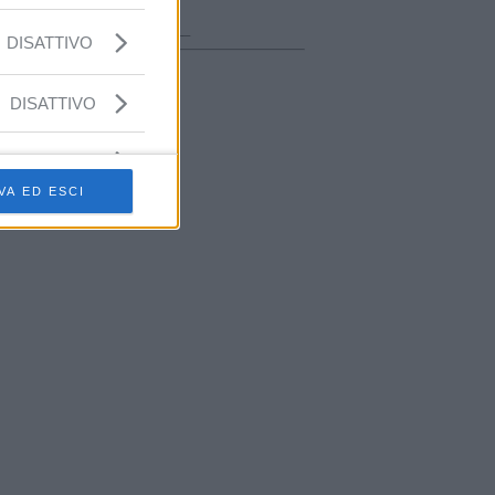
ora in onda
________________
DISATTIVO
DISATTIVO
VA ED ESCI