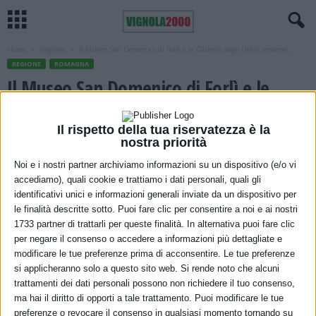
Home
Regione
Il Museo San Domenico di Forlì e le Gallerie degli Uffizi insieme...
REGIONE
ROMAGNA
Il Museo San Domenico di Forlì e le
Gallerie degli Uffizi insieme per
Il rispetto della tua riservatezza è la
celebrare Dante Alighieri nel settimo
nostra priorità
centenario dalla morte
Noi e i nostri partner archiviamo informazioni su un dispositivo (e/o vi
accediamo), quali cookie e trattiamo i dati personali, quali gli
16 Febbraio 2021
identificativi unici e informazioni generali inviate da un dispositivo per
le finalità descritte sotto. Puoi fare clic per consentire a noi e ai nostri
1733 partner di trattarli per queste finalità. In alternativa puoi fare clic
per negare il consenso o accedere a informazioni più dettagliate e
modificare le tue preferenze prima di acconsentire. Le tue preferenze
si applicheranno solo a questo sito web. Si rende noto che alcuni
trattamenti dei dati personali possono non richiedere il tuo consenso,
ma hai il diritto di opporti a tale trattamento. Puoi modificare le tue
preferenze o revocare il consenso in qualsiasi momento tornando su