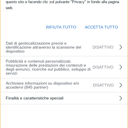
questo sito e facendo clic sul pulsante "Privacy" in fondo alla pagina
web.
Missione Maia. Parte dall’atmosfera lo
studio dell’inquinamento
prodotto da diversi tipi di particolato
per verificare gli
effetti
RIFIUTA TUTTO
ACCETTA TUTTO
sulla salute delle persone
.
Arpae
– l’Agenzia regionale per la
prevenzione, l’ambiente e l’energia – partecipa al
progetto Maia
Dati di geolocalizzazione precisi e
(Multi-Angle Imager for Aerosols), sponsorizzato dalla
Nasa
a
identificazione attraverso la scansione del
DISATTIVO
dispositivo
attualmente in fase di sviluppo, che combinerà le
misurazioni
satellitari
delle proprietà degli
aerosol atmosferici
e quelle in
Pubblicità e contenuti personalizzati,
misurazione delle prestazioni dei contenuti e
superficie
delle
concentrazioni di particolato
(PM).
DISATTIVO
degli annunci, ricerche sul pubblico, sviluppo di
servizi
Un progetto che prevede studi sulle connessioni tra inquinanti
Archiviare informazioni su dispositivo e/o
DISATTIVO
nell’aerosol e problemi di salute, come malattie cardiovascolari e
accedervi (845 partner)
respiratorie ed esiti del parto, per numerose aree target primarie
Finalità e caratteristiche speciali
che comprendono le principali città di Stati Uniti, Europa, Medio
Oriente, Africa e Asia.
“Un ottimo risultato, reso possibile dall’efficiente rete di