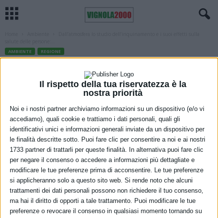
Home
Ambiente
Dall’atmosfera lo studio dell’inquinamento e i suoi effetti sulla
salute delle persone:...
AMBIENTE
REGIONE
Dall’atmosfera lo studio
dell’inquinamento e i suoi effetti sulla
Il rispetto della tua riservatezza è la
nostra priorità
salute delle persone: l’Emilia-Romagna
Noi e i nostri partner archiviamo informazioni su un dispositivo (e/o vi
nel progetto internazionale della Nasa
accediamo), quali cookie e trattiamo i dati personali, quali gli
identificativi unici e informazioni generali inviate da un dispositivo per
17 Febbraio 2021
le finalità descritte sotto. Puoi fare clic per consentire a noi e ai nostri
1733 partner di trattarli per queste finalità. In alternativa puoi fare clic
per negare il consenso o accedere a informazioni più dettagliate e
modificare le tue preferenze prima di acconsentire. Le tue preferenze
si applicheranno solo a questo sito web. Si rende noto che alcuni
trattamenti dei dati personali possono non richiedere il tuo consenso,
ma hai il diritto di opporti a tale trattamento. Puoi modificare le tue
preferenze o revocare il consenso in qualsiasi momento tornando su