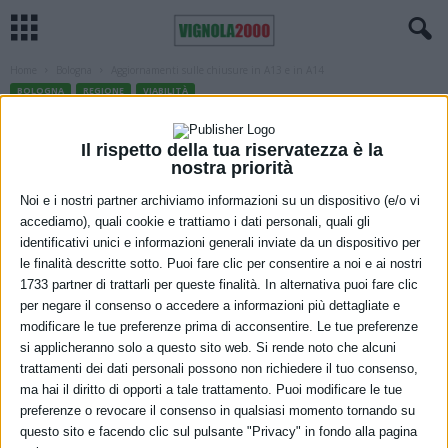
Home
Bologna
Aggiornamenti sulle chiusure in A13 e in A14
BOLOGNA
REGIONE
VIABILITÀ
Aggiornamenti sulle chiusure in A13 e in
Il rispetto della tua riservatezza è la
A14
nostra priorità
19 Febbraio 2021
Noi e i nostri partner archiviamo informazioni su un dispositivo (e/o vi
accediamo), quali cookie e trattiamo i dati personali, quali gli
identificativi unici e informazioni generali inviate da un dispositivo per
le finalità descritte sotto. Puoi fare clic per consentire a noi e ai nostri
1733 partner di trattarli per queste finalità. In alternativa puoi fare clic
per negare il consenso o accedere a informazioni più dettagliate e
modificare le tue preferenze prima di acconsentire. Le tue preferenze
si applicheranno solo a questo sito web. Si rende noto che alcuni
trattamenti dei dati personali possono non richiedere il tuo consenso,
Sulla A13 Bologna-Padova, è stato aggiornato il programma delle
ma hai il diritto di opporti a tale trattamento. Puoi modificare le tue
chiusure notturne, per consentire lavori di manutenzione ai giunti
preferenze o revocare il consenso in qualsiasi momento tornando su
del ponte sul fiume Po, come di seguito indicato:
questo sito e facendo clic sul pulsante "Privacy" in fondo alla pagina