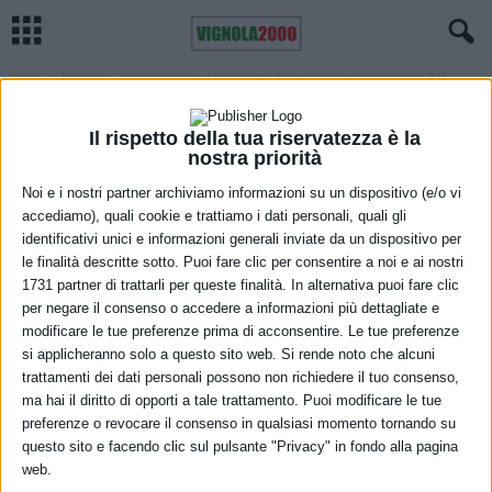
Home
Bologna
Aggiornamento al programma delle chiusure notturne sulla A13
BOLOGNA
REGIONE
VIABILITÀ
Aggiornamento al programma delle
Il rispetto della tua riservatezza è la
nostra priorità
chiusure notturne sulla A13
Noi e i nostri partner archiviamo informazioni su un dispositivo (e/o vi
22 Febbraio 2021
accediamo), quali cookie e trattiamo i dati personali, quali gli
identificativi unici e informazioni generali inviate da un dispositivo per
le finalità descritte sotto. Puoi fare clic per consentire a noi e ai nostri
1731 partner di trattarli per queste finalità. In alternativa puoi fare clic
per negare il consenso o accedere a informazioni più dettagliate e
modificare le tue preferenze prima di acconsentire. Le tue preferenze
si applicheranno solo a questo sito web. Si rende noto che alcuni
trattamenti dei dati personali possono non richiedere il tuo consenso,
ma hai il diritto di opporti a tale trattamento. Puoi modificare le tue
Sulla A13 Bologna-Padova, è stata annullata la chiusura del tratto
preferenze o revocare il consenso in qualsiasi momento tornando su
compreso tra Occhiobello e Ferrara nord verso Bologna, che era
questo sito e facendo clic sul pulsante "Privacy" in fondo alla pagina
prevista dalle 22:00 di questa sera, lunedì 22, alle 6:00 di martedì
web.