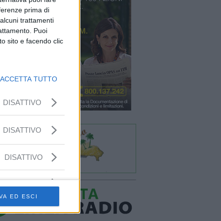
eferenze prima di
alcuni trattamenti
rattamento. Puoi
o sito e facendo clic
ACCETTA TUTTO
DISATTIVO
DISATTIVO
DISATTIVO
VA ED ESCI