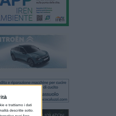
ità
ie e trattiamo i dati
nalità descritte sotto.
lternativa puoi fare