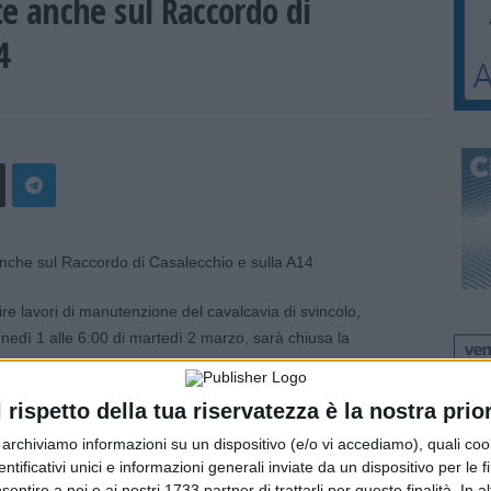
 anche sul Raccordo di
4
e lavori di manutenzione del cavalcavia di svincolo,
lunedì 1 alle 6:00 di martedì 2 marzo, sarà chiusa la
a verso la A14 Bologna-Taranto e in uscita per chi proviene
l rispetto della tua riservatezza è la nostra prior
 stazione di Bologna Borgo Panigale, sulla A14, o di Bologna
r archiviamo informazioni su un dispositivo (e/o vi accediamo), quali cook
dentificativi unici e informazioni generali inviate da un dispositivo per le fi
sentire a noi e ai nostri 1733 partner di trattarli per queste finalità. In a