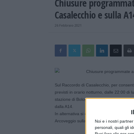
Chiusure programmate
Casalecchio e sulla A1
26 Febbraio 2021
Sul Raccordo di Casalecchio, per consentir
previsti in orario notturno, dalle 22:00 di 
stazione di Bologna Casalecchio, in entrat
dalla A14.
I
In alternativa si consiglia di utilizzare la
Arcoveggio sulla A13 Bologna-Padova.
Noi e i nostri partne
personali, quali gli i
Puoi fare clic per con