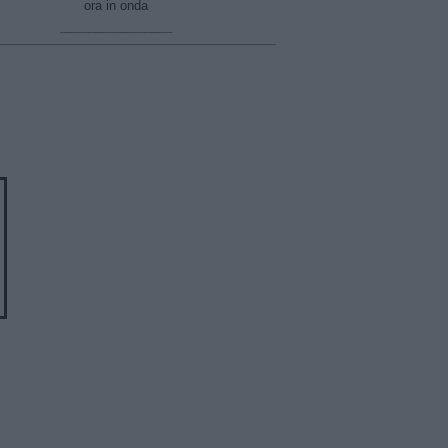
ora in onda
________________