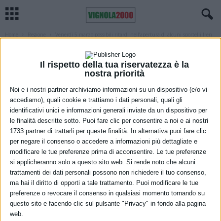
Home
Regione
Venerdì 5 marzo possibili ritardi nell’apertura di alcuni sportelli Iren
sul territorio...
REGIONE
Venerdì 5 marzo possibili ritardi
Il rispetto della tua riservatezza è la
nostra priorità
nell’apertura di alcuni sportelli Iren sul
Noi e i nostri partner archiviamo informazioni su un dispositivo (e/o vi
territorio emiliano per assemblee
accediamo), quali cookie e trattiamo i dati personali, quali gli
identificativi unici e informazioni generali inviate da un dispositivo per
sindacali
le finalità descritte sotto. Puoi fare clic per consentire a noi e ai nostri
1733 partner di trattarli per queste finalità. In alternativa puoi fare clic
2 Marzo 2021
per negare il consenso o accedere a informazioni più dettagliate e
modificare le tue preferenze prima di acconsentire. Le tue preferenze
si applicheranno solo a questo sito web. Si rende noto che alcuni
trattamenti dei dati personali possono non richiedere il tuo consenso,
ma hai il diritto di opporti a tale trattamento. Puoi modificare le tue
preferenze o revocare il consenso in qualsiasi momento tornando su
questo sito e facendo clic sul pulsante "Privacy" in fondo alla pagina
web.