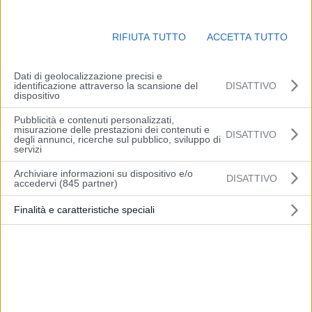
Gli sportelli di Scandiano, Bibbiano, Castelnuovo nei Monti,
RIFIUTA TUTTO
ACCETTA TUTTO
Gualtieri, Pontetaro, Langhirano, Castel San Giovanni e
Fiorenzuola D’Arda, a causa di un’assemblea sindacale,
Dati di geolocalizzazione precisi e
potrebbero essere temporaneamente chiusi
venerdì 5 marzo dalle
identificazione attraverso la scansione del
DISATTIVO
ore 8,00 alle 10,00
.
dispositivo
Pubblicità e contenuti personalizzati,
Restano comunque attivi gli sportelli di
misurazione delle prestazioni dei contenuti e
DISATTIVO
degli annunci, ricerche sul pubblico, sviluppo di
servizi
Reggio Emilia Piazza della Vittoria 3
Archiviare informazioni su dispositivo e/o
DISATTIVO
Parma Strada S. Margherita 6/a
accedervi (845 partner)
Parma Via Dante 3
Finalità e caratteristiche speciali
Piacenza Largo Matteotti 16 dalle 8,30 alle 13,30
ai quali si consiglia di accedere tramite appuntamento utilizzando la
APP UFIRST, un’innovativa piattaforma che consente di prenotare
in maniera intelligente l’accesso senza fare la coda e nel rispetto
della normativa Covid.