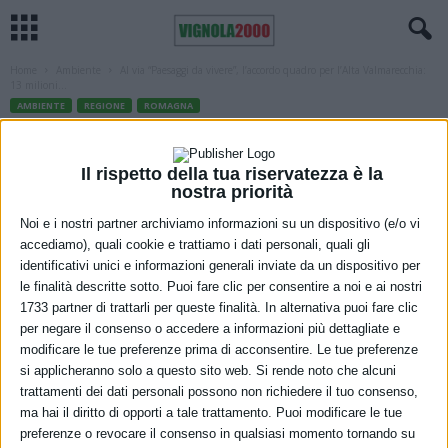
Home
Ambiente
Al via “Paesaggi da vivere”, l’accordo quadro per l’Alta Valmarecchia:
13 milioni...
AMBIENTE
REGIONE
ROMAGNA
Al via “Paesaggi da vivere”, l’accordo
quadro per l’Alta Valmarecchia: 13
Il rispetto della tua riservatezza è la
nostra priorità
milioni di euro, 10 Comuni e 38
Noi e i nostri partner archiviamo informazioni su un dispositivo (e/o vi
interventi per uno sviluppo sostenibile
accediamo), quali cookie e trattiamo i dati personali, quali gli
identificativi unici e informazioni generali inviate da un dispositivo per
4 Marzo 2021
le finalità descritte sotto. Puoi fare clic per consentire a noi e ai nostri
1733 partner di trattarli per queste finalità. In alternativa puoi fare clic
per negare il consenso o accedere a informazioni più dettagliate e
modificare le tue preferenze prima di acconsentire. Le tue preferenze
si applicheranno solo a questo sito web. Si rende noto che alcuni
trattamenti dei dati personali possono non richiedere il tuo consenso,
ma hai il diritto di opporti a tale trattamento. Puoi modificare le tue
preferenze o revocare il consenso in qualsiasi momento tornando su