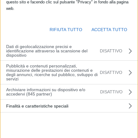
questo sito e facendo clic sul pulsante "Privacy" in fondo alla pagina
web.
Una filiera locale dei grani antichi, un Geoparco per valorizzare il
patrimonio sotterraneo della zona; una ciclovia in grado di collegare
RIFIUTA TUTTO
ACCETTA TUTTO
mare e Appennino. E ancora: nuovi servizi per la cittadinanza, dalla
telemedicina, alle case della salute; dalla banda ultralarga, alla
Dati di geolocalizzazione precisi e
scuola.
identificazione attraverso la scansione del
DISATTIVO
dispositivo
Si chiama Paesaggi da vivere ed è l’accordo di programma per
Pubblicità e contenuti personalizzati,
misurazione delle prestazioni dei contenuti e
l’Alta Val Marecchia che interessa i Comuni di Casteldelci, Maiolo,
DISATTIVO
degli annunci, ricerche sul pubblico, sviluppo di
Novafeltria, Pennabilli, San Leo, Sant’Agata Feltria, Talamello,
servizi
Santarcangelo di Romagna, Verucchio e Poggio Torriana, in
Archiviare informazioni su dispositivo e/o
DISATTIVO
provincia di Rimini. A disposizione risorse per oltre 13 milioni di euro
accedervi (845 partner)
per 38 interventi e un nuovo modello di sviluppo, in grado di
Finalità e caratteristiche speciali
valorizzare i tradizionali punti di forza di questo territorio per
trasformarli in concrete opportunità di crescita.
Firmato nei giorni scorsi dalla Regione, dal Comune di Maiolo in