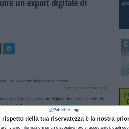
ire un export digitale di
Foto di
Pete Linforth
da
Pixabay
aba.com e Google, un evento digitale dedicato alle aziende
digitale e dell’e-commerce e che desiderano affacciarsi sui
l rispetto della tua riservatezza è la nostra prior
ì 9 marzo, con inizio alle 16,30, saranno approfondite le
r archiviamo informazioni su un dispositivo (e/o vi accediamo), quali cook