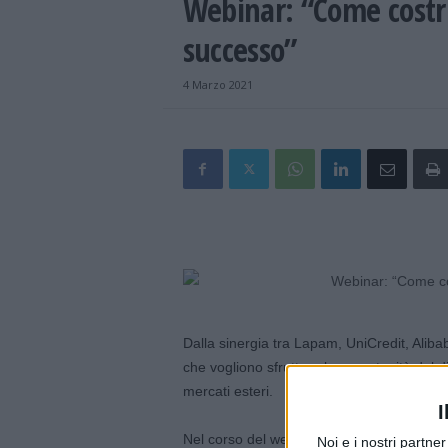
Webinar: “Come costru
successo”
4 Marzo 2021
Dalla sinergia tra Lapam, UniCredit, Alib
che vogliono sfruttare le opportunità del 
mercati esteri.
I
Nel corso del webinar in programma marted
Noi e i nostri partne