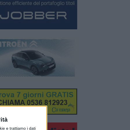
ità
ie e trattiamo i dati