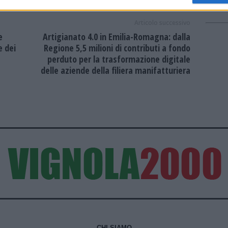
Articolo successivo
e
Artigianato 4.0 in Emilia-Romagna: dalla
e dei
Regione 5,5 milioni di contributi a fondo
perduto per la trasformazione digitale
delle aziende della filiera manifatturiera
CHI SIAMO