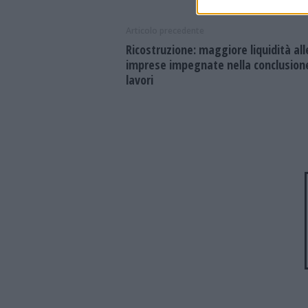
Articolo precedente
Ricostruzione: maggiore liquidità all
imprese impegnate nella conclusion
lavori