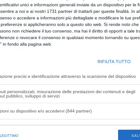
dentificativi unici e informazioni generali inviate da un dispositivo per le fi
azione delle imprese del Made in Italy in modalità
sentire a noi e ai nostri 1731 partner di trattarli per queste finalità. In a
licità. Saranno inoltre illustrati i nuovi trend del marketing
nsenso o accedere a informazioni più dettagliate e modificare le tue pr
 preferenze si applicheranno solo a questo sito web. Si rende noto che 
ssono non richiedere il tuo consenso, ma hai il diritto di opporti a tale t
Responsabile ufficio sindacale e comunicazione Lapam; e di
eferenze o revocare il consenso in qualsiasi momento tornando su quest
elations Centro Nord UniCredit;
Marco Wallner
,
" in fondo alla pagina web.
ies, Corporate sales & Marketing Italy UniCredit,
one delle imprese “UniCredit EasyPack”. Seguiranno gli
RIFIUTA TUTTO
Executive Google Italia, che illustrerà il supporto che le
online; e di
Virginia Vassallo
– Business development
azione precisi e identificazione attraverso la scansione del dispositivo
sull’Export nel mondo con Alibaba.com. Modera l’incontro
ss UniCredit.
uti personalizzati, misurazione delle prestazioni dei contenuti e degli
ul pubblico, sviluppo di servizi
Lapam (
https://www.lapam.eu/eventi/eventi-di-settore/eventi-
me-costruire-un-export-di-successo/
)
zioni su dispositivo e/o accedervi (844 partner)
istiche speciali
 LEGITTIMO
SAL