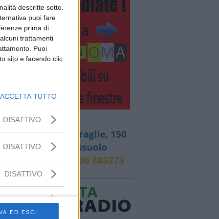
nalità descritte sotto.
lternativa puoi fare
eferenze prima di
alcuni trattamenti
rattamento. Puoi
o sito e facendo clic
ACCETTA TUTTO
DISATTIVO
DISATTIVO
DISATTIVO
VA ED ESCI