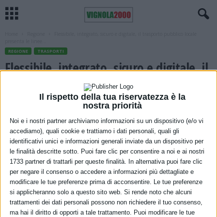
Home
Regione
Flessibile, integrato, sicuro e digitale, il trasporto pubblico locale
presenta le linee...
REGIONE
TRASPORTI
Flessibile, integrato, sicuro e digitale, il
trasporto pubblico locale presenta le
Il rispetto della tua riservatezza è la
linee guida per il prossimo triennio
nostra priorità
5 Marzo 2021
Noi e i nostri partner archiviamo informazioni su un dispositivo (e/o vi
accediamo), quali cookie e trattiamo i dati personali, quali gli
identificativi unici e informazioni generali inviate da un dispositivo per
le finalità descritte sotto. Puoi fare clic per consentire a noi e ai nostri
1733 partner di trattarli per queste finalità. In alternativa puoi fare clic
per negare il consenso o accedere a informazioni più dettagliate e
modificare le tue preferenze prima di acconsentire. Le tue preferenze
si applicheranno solo a questo sito web. Si rende noto che alcuni
trattamenti dei dati personali possono non richiedere il tuo consenso,
ma hai il diritto di opporti a tale trattamento. Puoi modificare le tue