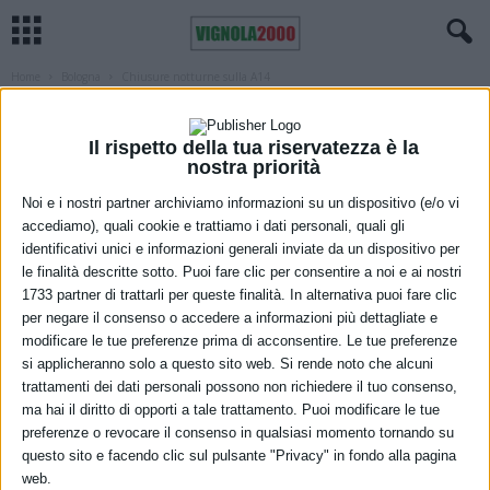
Home
Bologna
Chiusure notturne sulla A14
BOLOGNA
REGIONE
VIABILITÀ
Chiusure notturne sulla A14
Il rispetto della tua riservatezza è la
nostra priorità
7 Marzo 2021
Noi e i nostri partner archiviamo informazioni su un dispositivo (e/o vi
accediamo), quali cookie e trattiamo i dati personali, quali gli
identificativi unici e informazioni generali inviate da un dispositivo per
le finalità descritte sotto. Puoi fare clic per consentire a noi e ai nostri
1733 partner di trattarli per queste finalità. In alternativa puoi fare clic
per negare il consenso o accedere a informazioni più dettagliate e
modificare le tue preferenze prima di acconsentire. Le tue preferenze
si applicheranno solo a questo sito web. Si rende noto che alcuni
Sulla A14 Bologna-Taranto, per consentire lavori di pavimentazione,
trattamenti dei dati personali possono non richiedere il tuo consenso,
previsti in orario notturno, sarà chiusa la stazione di Faenza, nei
ma hai il diritto di opporti a tale trattamento. Puoi modificare le tue
seguenti giorni e con le seguenti modalità:
preferenze o revocare il consenso in qualsiasi momento tornando su
questo sito e facendo clic sul pulsante "Privacy" in fondo alla pagina
dalle 22:00 di mercoledì 10 alle 6:00 di giovedì 11 marzo,
web.