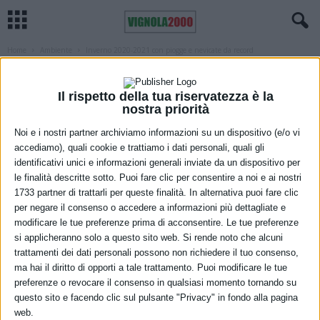
Home
Ambiente
Inverno 2020-2021 con piogge e nevicate da record
AMBIENTE
REGIONE
Inverno 2020-2021 con piogge e
Il rispetto della tua riservatezza è la
nevicate da record
nostra priorità
Noi e i nostri partner archiviamo informazioni su un dispositivo (e/o vi
10 Marzo 2021
accediamo), quali cookie e trattiamo i dati personali, quali gli
identificativi unici e informazioni generali inviate da un dispositivo per
le finalità descritte sotto. Puoi fare clic per consentire a noi e ai nostri
1733 partner di trattarli per queste finalità. In alternativa puoi fare clic
per negare il consenso o accedere a informazioni più dettagliate e
modificare le tue preferenze prima di acconsentire. Le tue preferenze
si applicheranno solo a questo sito web. Si rende noto che alcuni
trattamenti dei dati personali possono non richiedere il tuo consenso,
ma hai il diritto di opporti a tale trattamento. Puoi modificare le tue
A pronunciarsi è il Centro Meteo Emilia Romagna, che fa un
preferenze o revocare il consenso in qualsiasi momento tornando su
resoconto del trimestre invernale da poco conclusosi (ricordiamo
questo sito e facendo clic sul pulsante "Privacy" in fondo alla pagina
che l’inverno meteorologico inizia il 1 dicembre e termina il 28
web.