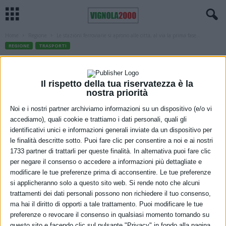
Home
Regione
Le stazioni ferroviarie si aprono alle città, al via la prima fase...
REGIONE
TRASPORTI
Le stazioni ferroviarie si aprono alle
città, al via la prima fase del piano
Il rispetto della tua riservatezza è la
nostra priorità
regionale per l’integrazione sostenibile
Noi e i nostri partner archiviamo informazioni su un dispositivo (e/o vi
dei trasporti ferro-gomma-ciclabili
accediamo), quali cookie e trattiamo i dati personali, quali gli
identificativi unici e informazioni generali inviate da un dispositivo per
15 Marzo 2021
le finalità descritte sotto. Puoi fare clic per consentire a noi e ai nostri
1733 partner di trattarli per queste finalità. In alternativa puoi fare clic
per negare il consenso o accedere a informazioni più dettagliate e
modificare le tue preferenze prima di acconsentire. Le tue preferenze
si applicheranno solo a questo sito web. Si rende noto che alcuni
trattamenti dei dati personali possono non richiedere il tuo consenso,
ma hai il diritto di opporti a tale trattamento. Puoi modificare le tue
preferenze o revocare il consenso in qualsiasi momento tornando su
questo sito e facendo clic sul pulsante "Privacy" in fondo alla pagina