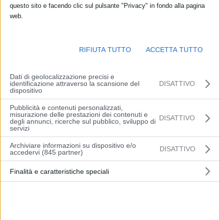
questo sito e facendo clic sul pulsante "Privacy" in fondo alla pagina
web.
Per consentire agli artificieri del Genio Ferrovieri dell’Esercito di
svolgere in sicurezza, al di fuori del sedime autostradale, attività di
disinnesco di ordigni bellici rinvenuti nel Comune di Casalecchio di
RIFIUTA TUTTO
ACCETTA TUTTO
Reno, come condiviso con gli enti competenti, saranno adottati
alcuni provvedimenti sulla A1 Milano-Napoli, sul Raccordo di
Dati di geolocalizzazione precisi e
Casalecchio e sulla Tangenziale di Bologna, dalle 8:00 alle 24:00 di
identificazione attraverso la scansione del
DISATTIVO
domenica 21 marzo e comunque fino al termine delle operazioni.
dispositivo
Pubblicità e contenuti personalizzati,
Sulla A1 Milano-Napoli:
misurazione delle prestazioni dei contenuti e
DISATTIVO
degli annunci, ricerche sul pubblico, sviluppo di
servizi
chi proviene da Milano ed è diretto verso Firenze, verrà
Archiviare informazioni su dispositivo e/o
DISATTIVO
obbligatoriamente deviato sul Raccordo di Casalecchio.
accedervi (845 partner)
Dopo la deviazione obbligatoria sul Raccordo di Casalecchio,
Finalità e caratteristiche speciali
uscire alla stazione di Bologna Casalecchio per poi uscire allo
svincolo 1 della Tangenziale, proseguire sull’Asse Attrezzato e
sulla SS64 Porrettana per rientrare sulla A1 alla stazione di
Sasso Marconi;