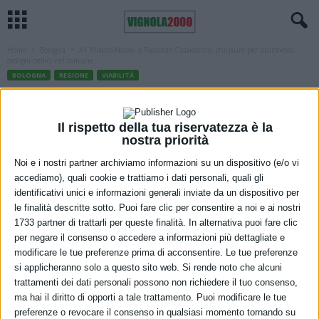
Home
Bologna
A1 Milano-Napoli e Raccordo Casalecchio: chiusure per disinnesco
ordigni bellici nel comune...
BOLOGNA
REGIONE
VIABILITÀ
A1 Milano-Napoli e Raccordo
Casalecchio: chiusure per disinnesco
Il rispetto della tua riservatezza è la
nostra priorità
ordigni bellici nel comune di Casalecchio
Noi e i nostri partner archiviamo informazioni su un dispositivo (e/o vi
di Reno
accediamo), quali cookie e trattiamo i dati personali, quali gli
identificativi unici e informazioni generali inviate da un dispositivo per
16 Marzo 2021
le finalità descritte sotto. Puoi fare clic per consentire a noi e ai nostri
1733 partner di trattarli per queste finalità. In alternativa puoi fare clic
per negare il consenso o accedere a informazioni più dettagliate e
modificare le tue preferenze prima di acconsentire. Le tue preferenze
si applicheranno solo a questo sito web. Si rende noto che alcuni
trattamenti dei dati personali possono non richiedere il tuo consenso,
ma hai il diritto di opporti a tale trattamento. Puoi modificare le tue
preferenze o revocare il consenso in qualsiasi momento tornando su