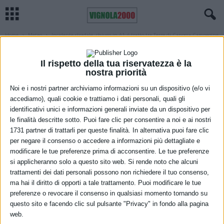
Home
Meteo
Incidente stradale, chiuso in A1 il tratto tra Terre di Canossa-Campegine
e...
METEO
Il rispetto della tua riservatezza è la
Incidente stradale, chiuso in A1 il tratto
nostra priorità
tra Terre di Canossa-Campegine e
Noi e i nostri partner archiviamo informazioni su un dispositivo (e/o vi
accediamo), quali cookie e trattiamo i dati personali, quali gli
Reggio Emilia in direzione Bologna
identificativi unici e informazioni generali inviate da un dispositivo per
le finalità descritte sotto. Puoi fare clic per consentire a noi e ai nostri
18 Marzo 2021
1731 partner di trattarli per queste finalità. In alternativa puoi fare clic
per negare il consenso o accedere a informazioni più dettagliate e
modificare le tue preferenze prima di acconsentire. Le tue preferenze
si applicheranno solo a questo sito web. Si rende noto che alcuni
trattamenti dei dati personali possono non richiedere il tuo consenso,
ma hai il diritto di opporti a tale trattamento. Puoi modificare le tue
preferenze o revocare il consenso in qualsiasi momento tornando su
questo sito e facendo clic sul pulsante "Privacy" in fondo alla pagina
web.