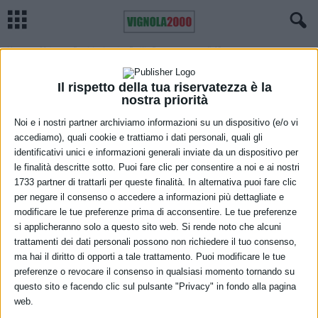
Home
Meteo
Previsioni meteo Emilia Romagna, venerdì 19 marzo
METEO
Previsioni meteo Emilia Romagna,
Il rispetto della tua riservatezza è la
nostra priorità
venerdì 19 marzo
Noi e i nostri partner archiviamo informazioni su un dispositivo (e/o vi
accediamo), quali cookie e trattiamo i dati personali, quali gli
18 Marzo 2021
identificativi unici e informazioni generali inviate da un dispositivo per
le finalità descritte sotto. Puoi fare clic per consentire a noi e ai nostri
1733 partner di trattarli per queste finalità. In alternativa puoi fare clic
per negare il consenso o accedere a informazioni più dettagliate e
modificare le tue preferenze prima di acconsentire. Le tue preferenze
si applicheranno solo a questo sito web. Si rende noto che alcuni
trattamenti dei dati personali possono non richiedere il tuo consenso,
ma hai il diritto di opporti a tale trattamento. Puoi modificare le tue
Cielo inizialmente sereno o poco nuvoloso per nubi alte e
preferenze o revocare il consenso in qualsiasi momento tornando su
stratificate; formazione di modesta nuvolosità cumuliforme durante
questo sito e facendo clic sul pulsante "Privacy" in fondo alla pagina
web.
le ore centrali della giornata, solo localmente più compatta sui