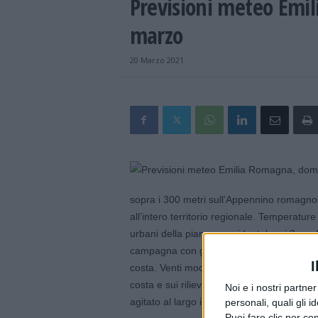
Previsioni meteo Emi
marzo
20 Marzo 2021
sopra i 300 metri sull’Appennino romagnol
all’intero territorio regionale. Temperature 
urbani della pianura occidentale e i 3 gradi
campagna con gelate notturne e mattutine. 
I
costa. Venti moderati nord-orientali sul set
costa e sui rilievi; d’intensità più debole
Noi e i nostri partne
agitato al largo in mattinata.
personali, quali gli i
Puoi fare clic per con