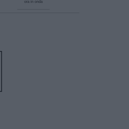
ora in onda
________________