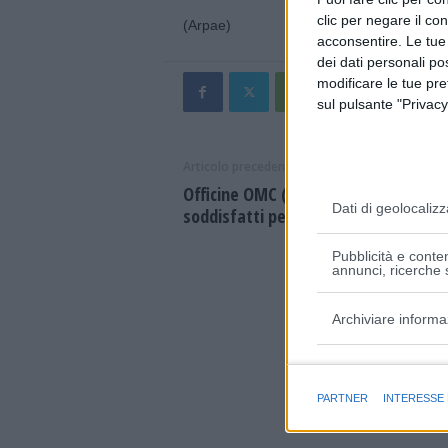
clic per negare il co
(Arpae)
acconsentire. Le tue
dei dati personali po
modificare le tue pr
sul pulsante "Privacy
Articolo precedente
Officine OMC (ex OGR), sindacati
Dati di geolocalizz
soddisfatti per risposta Trenitalia
Pubblicità e conten
annunci, ricerche s
Archiviare informa
Finalità e caratter
PARTNER
INTERESSE