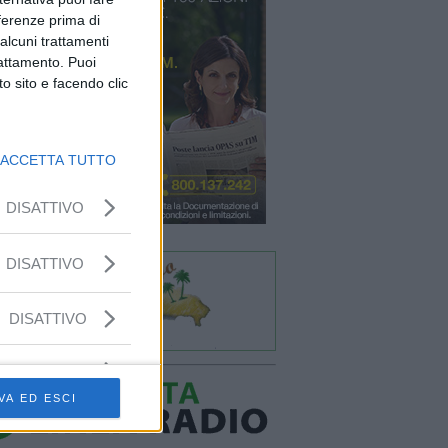
eferenze prima di
alcuni trattamenti
rattamento. Puoi
o sito e facendo clic
ACCETTA TUTTO
DISATTIVO
DISATTIVO
DISATTIVO
VA ED ESCI