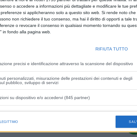
nsenso o accedere a informazioni più dettagliate e modificare le tue pr
 preferenze si applicheranno solo a questo sito web. Si rende noto che 
ssono non richiedere il tuo consenso, ma hai il diritto di opporti a tale t
eferenze o revocare il consenso in qualsiasi momento tornando su quest
" in fondo alla pagina web.
RIFIUTA TUTTO
Articolo successivo
Bonaccini-Corsini: “Estendere fino a fine
azione precisi e identificazione attraverso la scansione del dispositivo
anno l’esenzione dal pagamento della
tassa di occupazione di suolo pubblico
per bar e ristoranti”
uti personalizzati, misurazione delle prestazioni dei contenuti e degli
ul pubblico, sviluppo di servizi
zioni su dispositivo e/o accedervi (845 partner)
istiche speciali
 LEGITTIMO
SAL