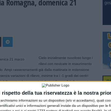
lia Romagna, domenica 21
Cielo inizialmente nuvoloso lungo i
rilievi con nevicate in esaurimento
o. Ampi rasserenamenti già dalla mattinata in estensione
senza variazioni di rilievo, minime tra i -1 gradi dei centri
 della costa; decisamente inferiori, fino a -3 / -4, in aperta
Massime intorno a 8 / 9 gradi, lievemente inferiori sulla
l rispetto della tua riservatezza è la nostra prior
tore orientale della regione, con rinforzi sul mare, sulla
 sul settore occidentale. Mare molto mosso, localmente
r archiviamo informazioni su un dispositivo (e/o vi accediamo), quali cook
dentificativi unici e informazioni generali inviate da un dispositivo per le fi
sentire a noi e ai nostri 1733 partner di trattarli per queste finalità. In a