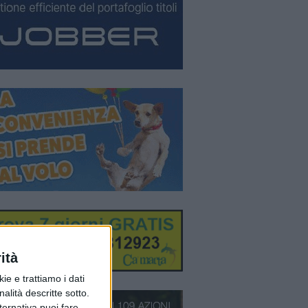
ità
ie e trattiamo i dati
nalità descritte sotto.
lternativa puoi fare