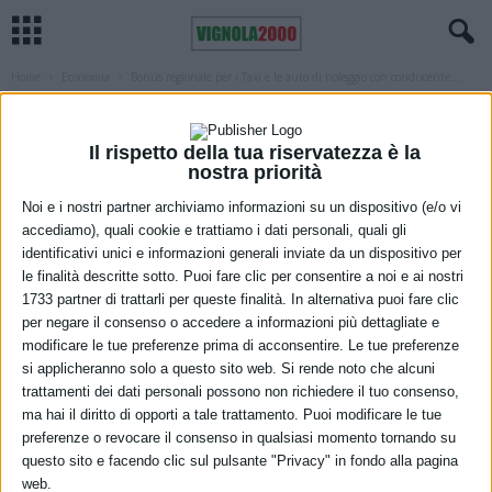
Home
Economia
Bonus regionale per i Taxi e le auto di noleggio con conducente:...
ECONOMIA
REGIONE
Bonus regionale per i Taxi e le auto di
Il rispetto della tua riservatezza è la
noleggio con conducente: si parte con le
nostra priorità
domande
Noi e i nostri partner archiviamo informazioni su un dispositivo (e/o vi
accediamo), quali cookie e trattiamo i dati personali, quali gli
24 Marzo 2021
identificativi unici e informazioni generali inviate da un dispositivo per
le finalità descritte sotto. Puoi fare clic per consentire a noi e ai nostri
1733 partner di trattarli per queste finalità. In alternativa puoi fare clic
per negare il consenso o accedere a informazioni più dettagliate e
modificare le tue preferenze prima di acconsentire. Le tue preferenze
si applicheranno solo a questo sito web. Si rende noto che alcuni
trattamenti dei dati personali possono non richiedere il tuo consenso,
ma hai il diritto di opporti a tale trattamento. Puoi modificare le tue
preferenze o revocare il consenso in qualsiasi momento tornando su
Foto di
Michael Gaida
da
Pixabay
questo sito e facendo clic sul pulsante "Privacy" in fondo alla pagina
web.