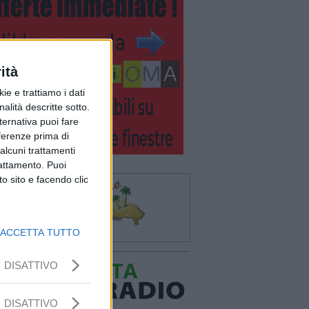
ità
ie e trattiamo i dati
nalità descritte sotto.
lternativa puoi fare
eferenze prima di
alcuni trattamenti
rattamento. Puoi
o sito e facendo clic
ACCETTA TUTTO
DISATTIVO
DISATTIVO