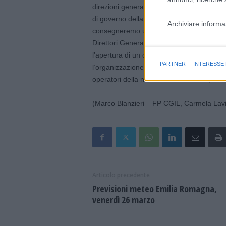
direzioni generali del nostro sistema sanit
di governo della sanità emiliano romagnola
Archiviare informa
consegneremo un documento ai presidenti d
Direttori Generali. Le firme saranno infin
Finalità e caratter
l’apertura di un confronto che renda la con
PARTNER
INTERESSE
l’organizzazione del lavoro oltre che elem
operatori della nostra sanità e della quali
(Marco Blanzieri – FP CGIL, Carmela Lavi
Articolo precedente
Previsioni meteo Emilia Romagna,
venerdì 26 marzo