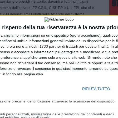
tarie e presidi il 9 aprile, davanti a tutti i principali
ermine dell’attivo di FP CGIL, CISL FP e UIL FPL che si è
re 200 delegati RSU eletti nelle Aziende del Sistema
sione, la questione della contrattazione integrativa e delle
l rispetto della tua riservatezza è la nostra prior
lmente esigibile.
r archiviamo informazioni su un dispositivo (e/o vi accediamo), quali cook
essità legate alla crescita di voci di spesa quali ad esempio
dentificativi unici e informazioni generali inviate da un dispositivo per le fi
ente all’imprescindibile aumento delle assunzioni stanno
sentire a noi e ai nostri 1733 partner di trattarli per queste finalità. In a
nsenso o accedere a informazioni più dettagliate e modificare le tue pr
ne dello stipendio delle dipendenti e dei dipendenti del
 preferenze si applicheranno solo a questo sito web. Si rende noto che 
e dai limiti imposti dalle leggi e fortemente voluti negli
ssono non richiedere il tuo consenso, ma hai il diritto di opporti a tale t
della Finanza.
eferenze o revocare il consenso in qualsiasi momento tornando su quest
 aumentate le esigenze (sia dal punto di vista qualitativo
" in fondo alla pagina web.
r pressione dell’emergenza Coronavirus, certe aziende
lla contrattazione aziendale (ad esempio la quota di
RIFIUTA TUTTO
ulta in ogni caso impossibile dare il via a percorsi di
che oggi vanno riconosciuti senza se e senza ma a tutti
azione precisi e identificazione attraverso la scansione del dispositivo
 valore aggiunto del nostro sistema sanitario.
di calo dello stipendio e vogliamo, con questo percorso di
uti personalizzati, misurazione delle prestazioni dei contenuti e degli
 costruire una rivendicazione che interessi la politica e le
ul pubblico, sviluppo di servizi