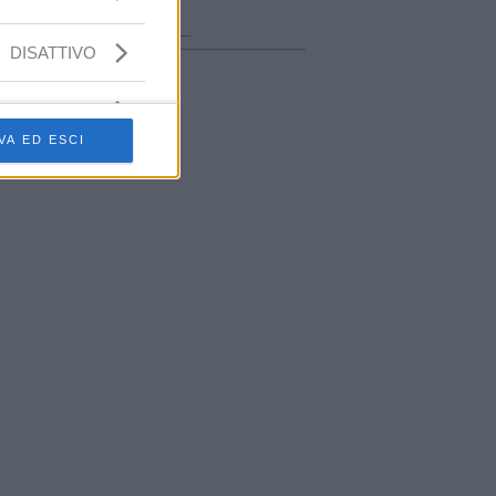
ora in onda
________________
DISATTIVO
VA ED ESCI