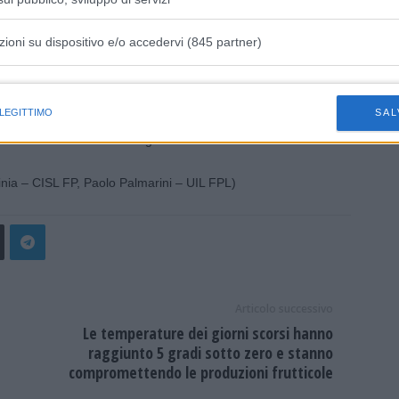
ario fino ad arrivare alla Regione, in funzione del suo ruolo
. Attraverso una raccolta firme nelle aziende,
zioni su dispositivo e/o accedervi (845 partner)
elle Conferenze Territoriali Socio Sanitarie e ai
e consegnate all’Assessore alla Sanità per rivendicare
istiche speciali
trattazione integrativa lo strumento per gestire
 LEGITTIMO
SAL
ento centrale per la valorizzazione dell’impegno degli
tà del Servizio Sanitario Regionale.
nia – CISL FP, Paolo Palmarini – UIL FPL)
Articolo successivo
Le temperature dei giorni scorsi hanno
raggiunto 5 gradi sotto zero e stanno
compromettendo le produzioni frutticole