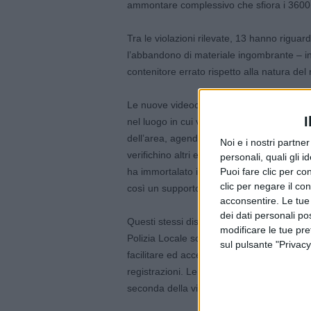
ammontare complessivo che sfiora i 3600
Tra le violazioni rilevate, 13 hanno rigua
l’abbandono di materiale ingombrante – in 
contenitore errato rispetto alla natura del r
Le nuove videocamere sono inoltre dotate di
I
nel luogo in cui vengono installate tempo
dell’area, agendo anche da telecamere di 
Noi e i nostri partne
verifichino altri episodi criminosi. Nei pri
personali, quali gli i
Puoi fare clic per con
ha immortalato il furto di una borsetta da
clic per negare il co
così un supporto decisivo alle successive 
acconsentire. Le tue
dei dati personali po
Questi stessi dispositivi, pur essendo attiv
modificare le tue pr
Polizia Locale solo i frammenti video in c
sul pulsante "Privacy
facilitare ed accelerare sensibilmente il la
registrazioni. Le sanzioni minime, comprese
seconda della violazione.