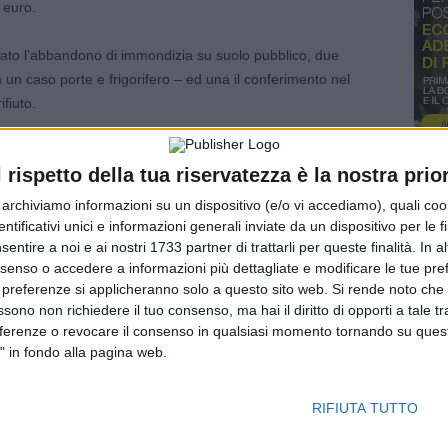
 euro.
rdato l’abbandono di immondizia su suolo pubblico, due
un caso porte e frigorifero – ed una il conferimento nel
ifiuto.
 4 diverse ottiche, a coprire altrettante direzioni visive
l rispetto della tua riservatezza è la nostra prior
raneamente. Ciò permette di riprendere gran parte
sicurezza e quindi da ausilio fondamentale nel caso si
r archiviamo informazioni su un dispositivo (e/o vi accediamo), quali cook
mi giorni di sperimentazione, ad esempio, uno dei dispositivi
dentificativi unici e informazioni generali inviate da un dispositivo per le fi
sentire a noi e ai nostri 1733 partner di trattarli per queste finalità. In a
 una macchina in sosta vicino a dei cassonetti, fornendo
nsenso o accedere a informazioni più dettagliate e modificare le tue pr
indagini.
 preferenze si applicheranno solo a questo sito web. Si rende noto che 
ssono non richiedere il tuo consenso, ma hai il diritto di opporti a tale t
i H24, sono inoltre dotati di una tecnologia che invia alla
eferenze o revocare il consenso in qualsiasi momento tornando su quest
ui viene rilevato un movimento nel luogo osservato, così da
" in fondo alla pagina web.
voro di monitoraggio degli agenti nel visionare le
 le spese di notifica, oscillano tra i 122 e i 318 euro a
RIFIUTA TUTTO