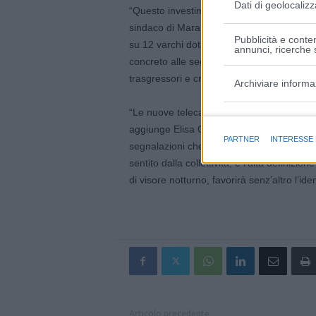
Dati di geolocalizz
“Questo investimento si aggiunge a quelli gi
sindaco di Maranello, Luigi Zironi -: att
Pubblicità e conten
su 12 varchi dotati di Targa System. In q
annunci, ricerche s
concreto alle segnalazioni dei cittadini rel
trasgressori e creando un ulteriore deterr
Archiviare informa
“Le nuove telecamere verranno piazzate di v
Finalità e caratter
aggiunge Elisa Ceresola, comandante della
PARTNER
INTERESSE
segnalazioni che ci arrivano dai cittadini 
sentito dalla collettività, e l’alta definizi
di visore notturno, favorirà senz’altro l’ide
Articolo precedente