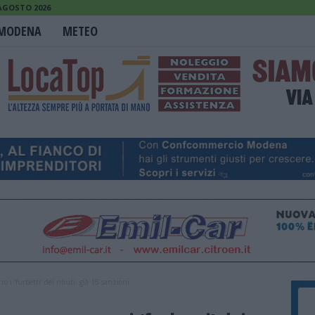
 AGOSTO 2026
MODENA
METEO
 i ‘furbetti’ dei rifiuti: già 16 sanzioni