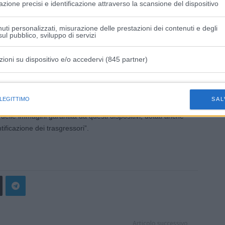
azione precisi e identificazione attraverso la scansione del dispositivo
à effettuati in precedenza su tutto il territorio – spiega il
ualmente possiamo contare su 59 videocamere di sicurezza e
uti personalizzati, misurazione delle prestazioni dei contenuti e degli
uesto frangente specifico, andiamo poi a rispondere in modo
ul pubblico, sviluppo di servizi
ative ai casi di abbandono dei rifiuti, sanzionando i
ente verso queste violazioni”.
zioni su dispositivo e/o accedervi (845 partner)
olta in volta in punti sempre diversi del territorio –
istiche speciali
 Polizia Locale -, selezionati anche in base alle
 LEGITTIMO
SAL
e dai Gruppi di Controllo di Comunità. E’ un tema molto
one delle immagini garantita da questi dispositivi, dotati anche
ntificazione dei trasgressori”.
Articolo successivo