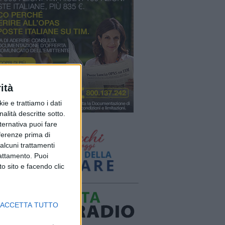
ità
ie e trattiamo i dati
nalità descritte sotto.
lternativa puoi fare
eferenze prima di
alcuni trattamenti
rattamento. Puoi
o sito e facendo clic
ACCETTA TUTTO