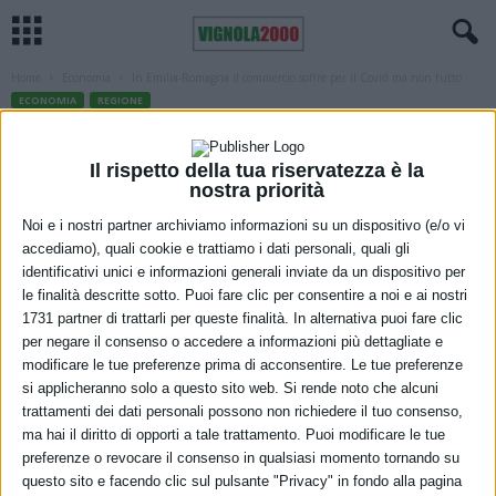
Home
Economia
In Emilia-Romagna il commercio soffre per il Covid ma non tutto
ECONOMIA
REGIONE
In Emilia-Romagna il commercio soffre
per il Covid ma non tutto
Il rispetto della tua riservatezza è la
nostra priorità
30 Marzo 2021
Noi e i nostri partner archiviamo informazioni su un dispositivo (e/o vi
accediamo), quali cookie e trattiamo i dati personali, quali gli
identificativi unici e informazioni generali inviate da un dispositivo per
le finalità descritte sotto. Puoi fare clic per consentire a noi e ai nostri
1731 partner di trattarli per queste finalità. In alternativa puoi fare clic
per negare il consenso o accedere a informazioni più dettagliate e
modificare le tue preferenze prima di acconsentire. Le tue preferenze
si applicheranno solo a questo sito web. Si rende noto che alcuni
trattamenti dei dati personali possono non richiedere il tuo consenso,
ma hai il diritto di opporti a tale trattamento. Puoi modificare le tue
Foto di
Igor Ovsyannykov
da
Pixabay
preferenze o revocare il consenso in qualsiasi momento tornando su
questo sito e facendo clic sul pulsante "Privacy" in fondo alla pagina
I vincoli alla mobilità, le chiusure degli esercizi commerciali e dei