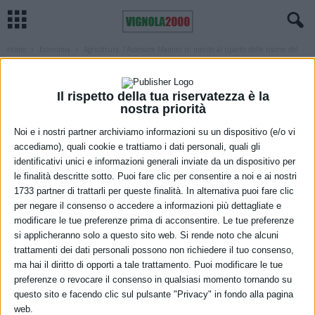
Home
Economia
Agricoltura, l’Assessore Mammi in merito al riparto delle risorse del
Programma di...
ECONOMIA
REGIONE
Agricoltura, l’Assessore Mammi in
Il rispetto della tua riservatezza è la
nostra priorità
merito al riparto delle risorse del
Noi e i nostri partner archiviamo informazioni su un dispositivo (e/o vi
Programma di sviluppo rurale per il
accediamo), quali cookie e trattiamo i dati personali, quali gli
identificativi unici e informazioni generali inviate da un dispositivo per
biennio di transizione 2021-2022
le finalità descritte sotto. Puoi fare clic per consentire a noi e ai nostri
1733 partner di trattarli per queste finalità. In alternativa puoi fare clic
31 Marzo 2021
per negare il consenso o accedere a informazioni più dettagliate e
modificare le tue preferenze prima di acconsentire. Le tue preferenze
si applicheranno solo a questo sito web. Si rende noto che alcuni
trattamenti dei dati personali possono non richiedere il tuo consenso,
ma hai il diritto di opporti a tale trattamento. Puoi modificare le tue
preferenze o revocare il consenso in qualsiasi momento tornando su
questo sito e facendo clic sul pulsante "Privacy" in fondo alla pagina
web.