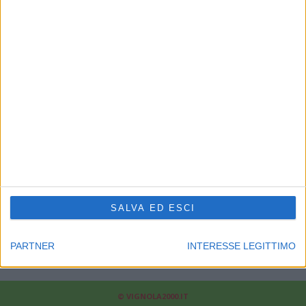
CHI SIAMO
Linea Radio Multimedia srl
P.Iva 02556210363 - Cap.Soc. 10.329,12 i.v.
Reg.Imprese Modena Nr.02556210363 - Rea Nr.311810
Supplemento al Periodico quotidiano Sassuolo2000.it
Reg. Trib. di Modena il 30/08/2001 al nr. 1599 - ROC 7892
Direttore responsabile Fabrizio Gherardi
Phone: 0536.807013
Il nostro
news-network
:
sassuolo2000.it
-
reggio2000.it
-
bologna2000.com
-
carpi2000.it
-
appenninonotizie.it
-
modena2000.it
SALVA ED ESCI
Contattaci:
redazione@modena2000.it
PARTNER
INTERESSE LEGITTIMO
© VIGNOLA2000.IT