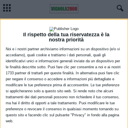
Home
Cronaca
Cordoglio a Vignola per la scomparsa di Iasco Melotti
CRONACA
VIGNOLA
Cordoglio a Vignola per la scomparsa di
Il rispetto della tua riservatezza è la
nostra priorità
Iasco Melotti
Noi e i nostri partner archiviamo informazioni su un dispositivo (e/o vi
accediamo), quali cookie e trattiamo i dati personali, quali gli
1 Aprile 2021
identificativi unici e informazioni generali inviate da un dispositivo per
le finalità descritte sotto. Puoi fare clic per consentire a noi e ai nostri
1733 partner di trattarli per queste finalità. In alternativa puoi fare clic
per negare il consenso o accedere a informazioni più dettagliate e
modificare le tue preferenze prima di acconsentire. Le tue preferenze
si applicheranno solo a questo sito web. Si rende noto che alcuni
trattamenti dei dati personali possono non richiedere il tuo consenso,
ma hai il diritto di opporti a tale trattamento. Puoi modificare le tue
L’Amministrazione di Vignola esprime cordoglio per la scomparsa di
preferenze o revocare il consenso in qualsiasi momento tornando su
Iasco Melotti, 74 anni, storico dirigente, ma anche tuttofare, della
questo sito e facendo clic sul pulsante "Privacy" in fondo alla pagina
web.
società sportiva U.S Vignolese 1907 ASD. In tanti hanno avuto