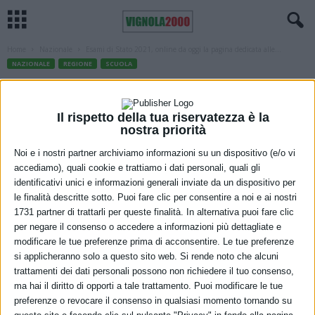
Home
Nazionale
Esami di Stato 2021, online da oggi la pagina dedicata alle...
NAZIONALE
REGIONE
SCUOLA
Esami di Stato 2021, online da oggi la
pagina dedicata alle prove di giugno
Il rispetto della tua riservatezza è la
nostra priorità
8 Aprile 2021
Noi e i nostri partner archiviamo informazioni su un dispositivo (e/o vi
accediamo), quali cookie e trattiamo i dati personali, quali gli
identificativi unici e informazioni generali inviate da un dispositivo per
le finalità descritte sotto. Puoi fare clic per consentire a noi e ai nostri
1731 partner di trattarli per queste finalità. In alternativa puoi fare clic
per negare il consenso o accedere a informazioni più dettagliate e
modificare le tue preferenze prima di acconsentire. Le tue preferenze
si applicheranno solo a questo sito web. Si rende noto che alcuni
trattamenti dei dati personali possono non richiedere il tuo consenso,
“Ragazze, ragazzi, abbiate fiducia in voi, abbiate fiducia nella
ma hai il diritto di opporti a tale trattamento. Puoi modificare le tue
scuola, abbiate fiducia, soprattutto, nel nostro Paese”. Con queste
preferenze o revocare il consenso in qualsiasi momento tornando su