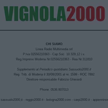
CHI SIAMO
Linea Radio Multimedia srl
P.Iva 02556210363 - Cap.Soc. 10.329,12 i.v.
Reg.Imprese Modena Nr.02556210363 - Rea Nr.311810
Supplemento al Periodico quotidiano Sassuolo2000.it
Reg. Trib. di Modena il 30/08/2001 al nr. 1599 - ROC 7892
Direttore responsabile Fabrizio Gherardi
Phone: 0536.807013
:
sassuolo2000.it
-
reggio2000.it
-
bologna2000.com
-
carpi2000.it
-
appenninono