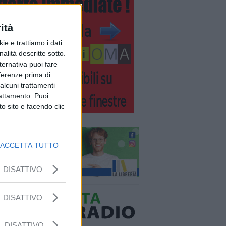
ità
ie e trattiamo i dati
nalità descritte sotto.
lternativa puoi fare
eferenze prima di
alcuni trattamenti
rattamento. Puoi
o sito e facendo clic
ACCETTA TUTTO
DISATTIVO
DISATTIVO
DISATTIVO