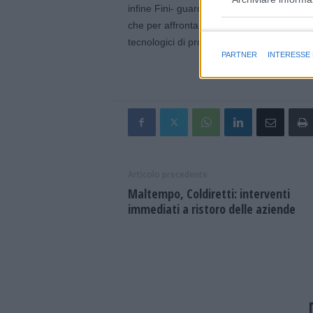
infine Fini- guardi anche a questi eventi e
che per affrontarli ha bisogno anche di in
Finalità e caratter
tecnologici di protezione delle colture”.
PARTNER
INTERESSE
Articolo precedente
Maltempo, Coldiretti: interventi
immediati a ristoro delle aziende