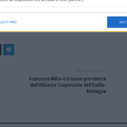
stremi e agli effetti drammatici che hanno sull’agricoltura
novazione e di risorse importanti da destinare a sistemi
istiche speciali
 LEGITTIMO
SAL
Articolo successivo
Francesco Milza è il nuovo presidente
dell’Alleanza Cooperative dell’Emilia-
Romagna