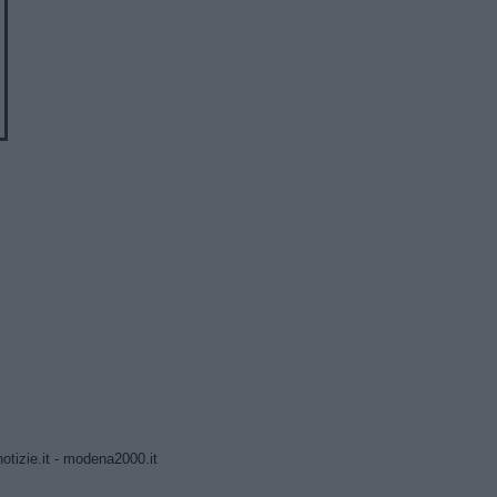
tizie.it
-
modena2000.it