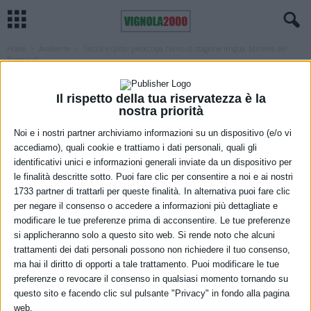
Home
Ambiente
Siccità e caldo: preoccupa l’avvio di stagione irrigua. Idrovore del
Burana al...
AMBIENTE
REGIONE
Siccità e caldo: preoccupa l’avvio di
Il rispetto della tua riservatezza è la
nostra priorità
stagione irrigua. Idrovore del Burana al
Noi e i nostri partner archiviamo informazioni su un dispositivo (e/o vi
lavoro giorno e notte per soddisfare le
accediamo), quali cookie e trattiamo i dati personali, quali gli
identificativi unici e informazioni generali inviate da un dispositivo per
esigenze degli agricoltori
le finalità descritte sotto. Puoi fare clic per consentire a noi e ai nostri
1733 partner di trattarli per queste finalità. In alternativa puoi fare clic
8 Aprile 2021
per negare il consenso o accedere a informazioni più dettagliate e
modificare le tue preferenze prima di acconsentire. Le tue preferenze
si applicheranno solo a questo sito web. Si rende noto che alcuni
trattamenti dei dati personali possono non richiedere il tuo consenso,
ma hai il diritto di opporti a tale trattamento. Puoi modificare le tue
preferenze o revocare il consenso in qualsiasi momento tornando su
questo sito e facendo clic sul pulsante "Privacy" in fondo alla pagina
web.