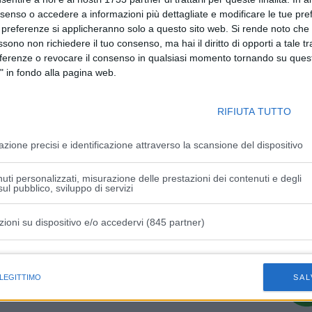
nsenso o accedere a informazioni più dettagliate e modificare le tue pr
seguenti stazioni:
 preferenze si applicheranno solo a questo sito web. Si rende noto che 
 km 58+200;
ssono non richiedere il tuo consenso, ma hai il diritto di opporti a tale t
chi proviene da Bologna, Fidenza, al km 90+500;
eferenze o revocare il consenso in qualsiasi momento tornando su quest
oseguire sulla A1 verso Milano e immettersi sulla A21 verso
" in fondo alla pagina web.
l km 58+500.
RIFIUTA TUTTO
 21 sarà chiusa l’area di parcheggio “Chiaravalle ovest”,
la e Fidenza, verso Bologna.
azione precisi e identificazione attraverso la scansione del dispositivo
uti personalizzati, misurazione delle prestazioni dei contenuti e degli
ul pubblico, sviluppo di servizi
zioni su dispositivo e/o accedervi (845 partner)
Articolo successivo
ola
Aggiornamento in merito alle chiusure
istiche speciali
su A1 e A14
 LEGITTIMO
SAL