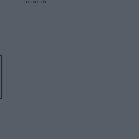
ora in onda
________________