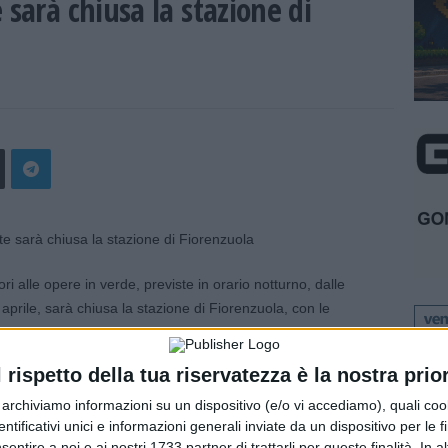
 sarà chiusa la stazione di
ri alle opere in verde, previste in orario notturno, dalle
aprile, sarà chiusa la stazione di Fiorenzuola, con le
cita per chi proviene da Bologna;
l rispetto della tua riservatezza è la nostra prior
viene da Bologna, il ramo di allacciamento sulla
one della A21 Torino-Piacenza-Brescia, verso
r archiviamo informazioni su un dispositivo (e/o vi accediamo), quali cook
dentificativi unici e informazioni generali inviate da un dispositivo per le fi
sentire a noi e ai nostri 1733 partner di trattarli per queste finalità. In a