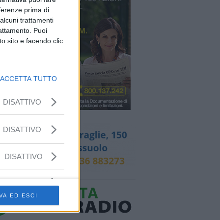
eferenze prima di
alcuni trattamenti
rattamento. Puoi
o sito e facendo clic
ACCETTA TUTTO
DISATTIVO
DISATTIVO
DISATTIVO
VA ED ESCI