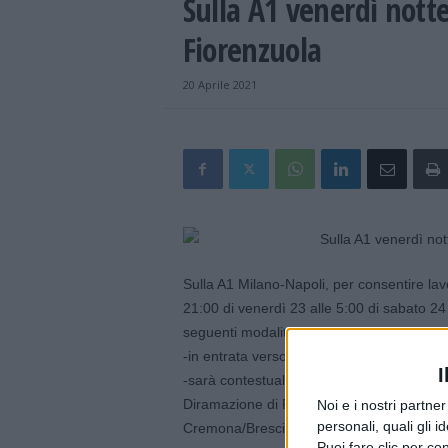
Sulla A1 venerdì notte
Fiorenzuola
20 Aprile 2021
Sulla A1 Milano-Napoli, per consentire lavo
21:00 di venerdì 23 alle 5:00 di sabato 24 
seguenti modalità:
-in entrata verso Milano e Bologna e in us
I
-sarà contestualmente chiuso, per chi pro
Diramazione di Fiorenzuola D21, in direzi
Noi e i nostri partne
personali, quali gli i
Cremona/Brescia.
Puoi fare clic per con