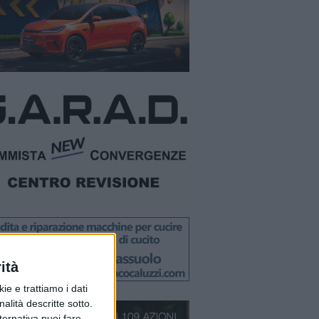
ità
ie e trattiamo i dati
nalità descritte sotto.
lternativa puoi fare