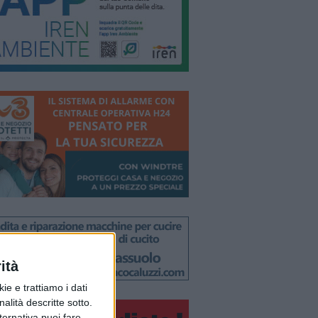
ità
ie e trattiamo i dati
nalità descritte sotto.
lternativa puoi fare