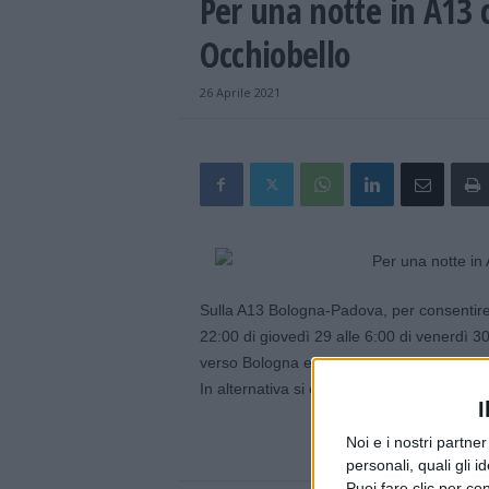
Per una notte in A13 c
Occhiobello
26 Aprile 2021
Sulla A13 Bologna-Padova, per consentire l
22:00 di giovedì 29 alle 6:00 di venerdì 30
verso Bologna e in uscita per chi provien
In alternativa si consiglia di utilizzare la
I
Noi e i nostri partne
personali, quali gli i
Puoi fare clic per con