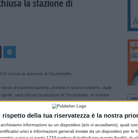
hiusa la stazione di
avori di pavimentazione, previsti in orario notturno, dalle
 aprile, sarà chiusa la stazione di Occhiobello, in entrata
e da Padova.
 stazione di Ferrara nord o di Rovigo sud Villamarzana.
l rispetto della tua riservatezza è la nostra prior
r archiviamo informazioni su un dispositivo (e/o vi accediamo), quali cook
dentificativi unici e informazioni generali inviate da un dispositivo per le fi
sentire a noi e ai nostri 1733 partner di trattarli per queste finalità. In a