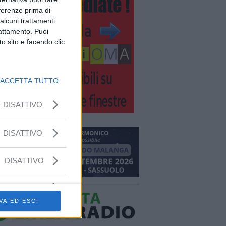
eferenze prima di
alcuni trattamenti
rattamento. Puoi
o sito e facendo clic
ACCETTA TUTTO
DISATTIVO
DISATTIVO
DISATTIVO
VA ED ESCI