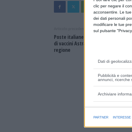
clic per negare il co
acconsentire. Le tue
dei dati personali po
modificare le tue pr
Articolo precedente
sul pulsante "Privacy
Poste italiane effettua nuove cons
di vaccini AstraZeneca e Moderna in
regione
Dati di geolocalizz
Pubblicità e conten
annunci, ricerche s
Archiviare informa
Finalità e caratter
PARTNER
INTERESSE