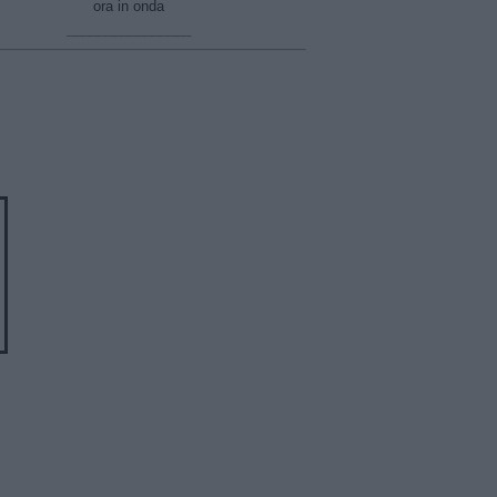
ora in onda
________________