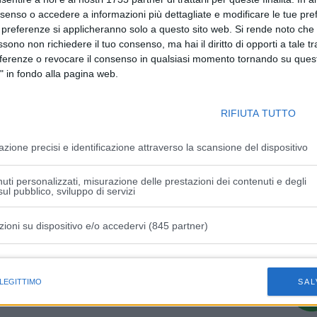
nsenso o accedere a informazioni più dettagliate e modificare le tue pr
 preferenze si applicheranno solo a questo sito web. Si rende noto che 
ssono non richiedere il tuo consenso, ma hai il diritto di opporti a tale t
eferenze o revocare il consenso in qualsiasi momento tornando su quest
Articolo successivo
" in fondo alla pagina web.
egne
Codacons Emilia Romagna lancia ricorso
collettivo al Tar a favore dei ristoratori e
RIFIUTA TUTTO
del settore del wedding
azione precisi e identificazione attraverso la scansione del dispositivo
uti personalizzati, misurazione delle prestazioni dei contenuti e degli
ul pubblico, sviluppo di servizi
zioni su dispositivo e/o accedervi (845 partner)
istiche speciali
 LEGITTIMO
SAL