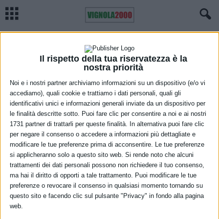
Home
Meteo
Previsioni meteo Emilia Romagna, giovedì 29 aprile
METEO
Previsioni meteo Emilia Romagna,
Il rispetto della tua riservatezza è la
nostra priorità
giovedì 29 aprile
Noi e i nostri partner archiviamo informazioni su un dispositivo (e/o vi
accediamo), quali cookie e trattiamo i dati personali, quali gli
28 Aprile 2021
identificativi unici e informazioni generali inviate da un dispositivo per
le finalità descritte sotto. Puoi fare clic per consentire a noi e ai nostri
1731 partner di trattarli per queste finalità. In alternativa puoi fare clic
per negare il consenso o accedere a informazioni più dettagliate e
modificare le tue preferenze prima di acconsentire. Le tue preferenze
si applicheranno solo a questo sito web. Si rende noto che alcuni
trattamenti dei dati personali possono non richiedere il tuo consenso,
ma hai il diritto di opporti a tale trattamento. Puoi modificare le tue
Condizioni di spiccata variabilità con piogge sparse al mattino sui
preferenze o revocare il consenso in qualsiasi momento tornando su
questo sito e facendo clic sul pulsante "Privacy" in fondo alla pagina
settori appenninici che tenderanno ad interessare la pianura dal
web.
pomeriggio, anche sotto forma di rovescio. Dalla sera, schiarite in