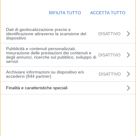
pianura con possibilità ancora di isolate piogge sui crinali
appenninici centro occidentali. Temperature minime stazionarie su
RIFIUTA TUTTO
ACCETTA TUTTO
valori attorno a 12 gradi, massime in aumento tra 19 e 21 gradi.
Venti deboli sud occidentali nell’entroterra, da deboli a moderati da
Dati di geolocalizzazione precisi e
sud est lungo la fascia costiera. Mare mare da poco mosso a
identificazione attraverso la scansione del
DISATTIVO
mosso.
dispositivo
Pubblicità e contenuti personalizzati,
(Arpae)
misurazione delle prestazioni dei contenuti e
DISATTIVO
degli annunci, ricerche sul pubblico, sviluppo di
servizi
Archiviare informazioni su dispositivo e/o
DISATTIVO
accedervi (844 partner)
Finalità e caratteristiche speciali
Articolo precedente
Articolo successivo
Figc, oggi incontro con il
Fondazioni dell’E-R, verso il
governatore Stefano
rinnovo per altri tre anni del
Bonaccini
Fondo di solidarietà