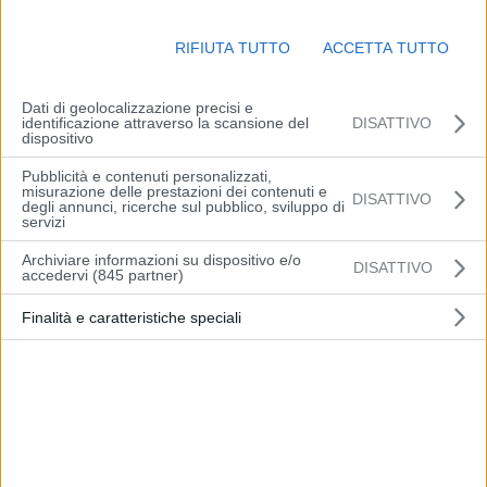
comprese tra 11 e 14 gradi nei principali centri urbani e qualche
grado in meno nelle aree di pianura; massime in aumento
RIFIUTA TUTTO
ACCETTA TUTTO
comprese tra 22 e 24 gradi. Venti deboli occidentali sulla pianura;
moderati sud-occidentali sui rilievi con forti raffiche sulle aree di
crinale, in attenuazione dal pomeriggio. Mare mosso.
Dati di geolocalizzazione precisi e
identificazione attraverso la scansione del
DISATTIVO
dispositivo
(Arpae)
Pubblicità e contenuti personalizzati,
misurazione delle prestazioni dei contenuti e
DISATTIVO
degli annunci, ricerche sul pubblico, sviluppo di
servizi
Archiviare informazioni su dispositivo e/o
DISATTIVO
accedervi (845 partner)
Articolo precedente
Articolo successivo
Finalità e caratteristiche speciali
Guardia di Finanza:
DL sostegni, Coldiretti:
pubblicato il bando di
bene via libera cessione
concorso, per titoli ed
credito imposta
esami, per l’arruolamento
di 1030 allievi Marescialli
presso la scuola Ispettori e
Sovrintendenti – A.A.