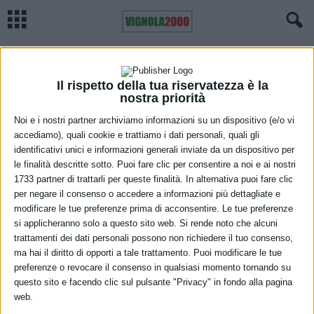
Home
Meteo
Previsioni meteo Emilia Romagna, venerdì 7 maggio
METEO
Previsioni meteo Emilia Romagna,
Il rispetto della tua riservatezza è la
nostra priorità
venerdì 7 maggio
Noi e i nostri partner archiviamo informazioni su un dispositivo (e/o vi
accediamo), quali cookie e trattiamo i dati personali, quali gli
6 Maggio 2021
identificativi unici e informazioni generali inviate da un dispositivo per
le finalità descritte sotto. Puoi fare clic per consentire a noi e ai nostri
1733 partner di trattarli per queste finalità. In alternativa puoi fare clic
per negare il consenso o accedere a informazioni più dettagliate e
modificare le tue preferenze prima di acconsentire. Le tue preferenze
si applicheranno solo a questo sito web. Si rende noto che alcuni
trattamenti dei dati personali possono non richiedere il tuo consenso,
ma hai il diritto di opporti a tale trattamento. Puoi modificare le tue
Nuvolosità irregolare, localmente più compatta e associata a deboli
preferenze o revocare il consenso in qualsiasi momento tornando su
e isolati piovaschi, più probabili sui rilievi ma potranno interessare
questo sito e facendo clic sul pulsante "Privacy" in fondo alla pagina
web.
sporadicamente anche le aree di pianura. Temperature minime