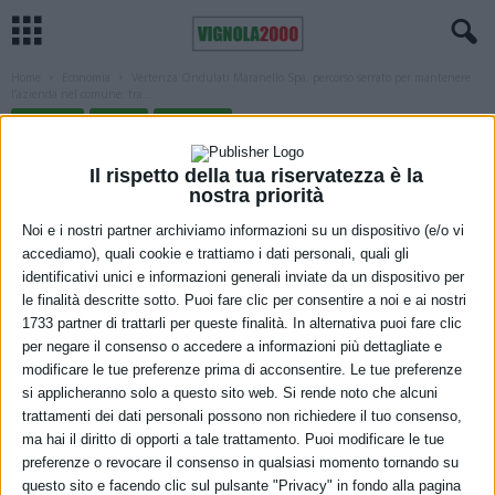
Home
Economia
Vertenza Ondulati Maranello Spa, percorso serrato per mantenere
l’azienda nel comune: tra...
ECONOMIA
LAVORO
MARANELLO
Vertenza Ondulati Maranello Spa,
Il rispetto della tua riservatezza è la
percorso serrato per mantenere
nostra priorità
l’azienda nel comune: tra due settimane
Noi e i nostri partner archiviamo informazioni su un dispositivo (e/o vi
accediamo), quali cookie e trattiamo i dati personali, quali gli
la verifica degli impegni
identificativi unici e informazioni generali inviate da un dispositivo per
le finalità descritte sotto. Puoi fare clic per consentire a noi e ai nostri
6 Maggio 2021
1733 partner di trattarli per queste finalità. In alternativa puoi fare clic
per negare il consenso o accedere a informazioni più dettagliate e
modificare le tue preferenze prima di acconsentire. Le tue preferenze
si applicheranno solo a questo sito web. Si rende noto che alcuni
trattamenti dei dati personali possono non richiedere il tuo consenso,
ma hai il diritto di opporti a tale trattamento. Puoi modificare le tue
preferenze o revocare il consenso in qualsiasi momento tornando su
questo sito e facendo clic sul pulsante "Privacy" in fondo alla pagina