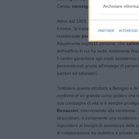
Archiviare informa
Cervia,
monsignor Lorenzo Ghizzoni.
Attivo dal 1993, fu inaugurato proprio dal
Finalità e caratter
il nome. Si tratta di una
struttura accredi
PARTNER
INTERESSE
residenziale
persone adulte affette da d
Attualmente ospita11 persone, che
salir
dell’edificio in cui ha sede, totalmente fina
Il centro garantisce agli ospiti assistenza c
personalizzati grazie all’impiego di person
sanitari ed educatori.
“Intitolare questa struttura a Benigno e A
confronti di un grande uomo politico che h
sua compagna di vita si è sempre prodigato
Bonaccini
, intervenendo alla cerimonia-.
straordinari, è certamente una residenza a
rispondere ai bisogni di assistenza delle 
di collaborazione tra pubblico e privato so