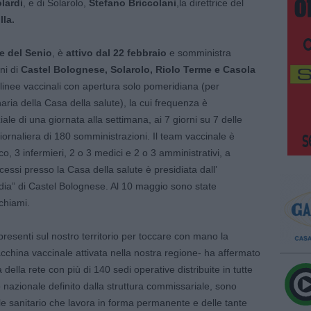
lardi
, e di Solarolo,
Stefano Briccolani
,la direttrice del
lla.
le del Senio
, è
attivo dal 22 febbraio
e somministra
ni di
Castel Bolognese, Solarolo, Riolo Terme e Casola
 linee vaccinali con apertura solo pomeridiana (per
naria della Casa della salute), la cui frequenza è
ale di una giornata alla settimana, ai 7 giorni su 7 delle
ornaliera di 180 somministrazioni. Il team vaccinale è
, 3 infermieri, 2 o 3 medici e 2 o 3 amministrativi, a
essi presso la Casa della salute è presidiata dall’
rdia” di Castel Bolognese. Al 10 maggio sono state
chiami.
i presenti sul nostro territorio per toccare con mano la
acchina vaccinale attivata nella nostra regione- ha affermato
ità della rete con più di 140 sedi operative distribuite in tutte
o nazionale definito dalla struttura commissariale, sono
le sanitario che lavora in forma permanente e delle tante