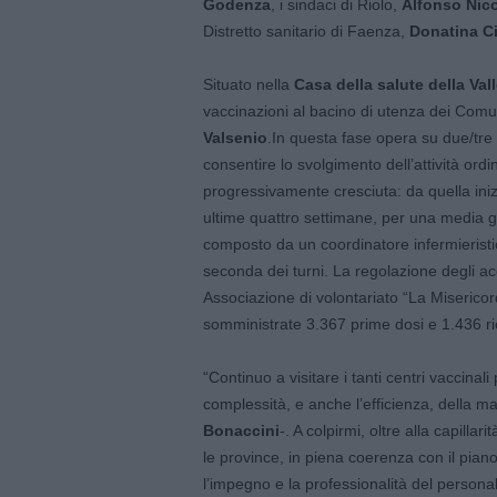
Godenza
, i sindaci di Riolo,
Alfonso Nico
Distretto sanitario di Faenza,
Donatina Ci
Situato nella
Casa della salute della Val
vaccinazioni al bacino di utenza dei Comu
Valsenio
.In questa fase opera su due/tre
consentire lo svolgimento dell’attività ordi
progressivamente cresciuta: da quella inizi
ultime quattro settimane, per una media gi
composto da un coordinatore infermieristico
seconda dei turni. La regolazione degli acc
Associazione di volontariato “La Miserico
somministrate 3.367 prime dosi e 1.436 ri
“Continuo a visitare i tanti centri vaccinal
complessità, e anche l’efficienza, della m
Bonaccini
-. A colpirmi, oltre alla capillar
le province, in piena coerenza con il pian
l’impegno e la professionalità del persona