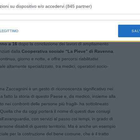
zioni su dispositivo e/o accedervi (845 partner)
 medico e statista faentino Benigno Zaccagnini, da cui prese
istiche speciali
tata
al Servizio sanitario regionale, che accoglie in regime
 LEGITTIMO
SAL
isabilità fisiche e/o psichiche gravi e gravissime
.
anno a 16
dopo la conclusione dei lavori di ampliamento
nziati dalla
Cooperativa sociale “La Pieve” di Ravenna
.
ontinua, giorno e notte, e offre percorsi riabilitativi
ale altamente specializzato, tra medici, operatori socio-
nna Zaccagnini è un gesto di riconoscenza significativo nei
a fatto la storia di questo Paese e, da medico, insieme alla
 nei confronti delle persone più fragili- ha sottolineato
 Quella che da oggi porterà il nome di questi due coniugi
ll’avanguardia, con servizi al passo coi tempi, in grado di
persone disabili di questo territorio. Ma è anche un esempio
ciale per la costruzione del bene comune, che è il tratto