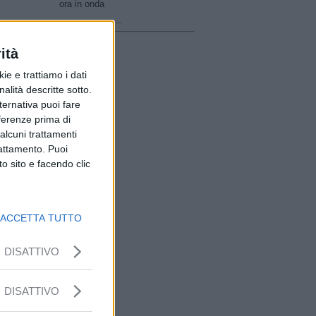
ora in onda
________________
ità
ie e trattiamo i dati
nalità descritte sotto.
lternativa puoi fare
eferenze prima di
alcuni trattamenti
rattamento. Puoi
o sito e facendo clic
ACCETTA TUTTO
DISATTIVO
DISATTIVO