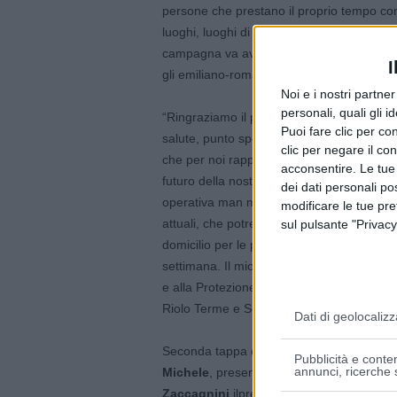
persone che prestano il proprio tempo com
luoghi, luoghi di speranza. Proprio oggi 
campagna va avanti a pieno ritmo ed entro l
I
gli emiliano-romagnoli potranno essere vac
Noi e i nostri partne
personali, quali gli i
“Ringraziamo il presidente Bonaccini e il di
Puoi fare clic per con
salute, punto spoke di somministrazione va
clic per negare il co
che per noi rappresenta il riconoscimento 
acconsentire. Le tue
futuro della nostra Casa della salute. La s
dei dati personali po
operativa man mano che le dosi a disposiz
modificare le tue pr
attuali, che potrebbero anche aumentare. A
sul pulsante "Privacy
domicilio per le persone più fragili che, do
settimana. Il mio ringraziamento va anche a
e alla Protezione civile che ogni giorno a
Riolo Terme e Solarolo nel percorso vacci
Dati di geolocalizz
Seconda tappa della visita, la cerimonia di
Pubblicità e conten
annunci, ricerche s
Michele
, presenti il sindaco di Ravenna,
M
Zaccagnini
,ilpresidente della Cooperativ