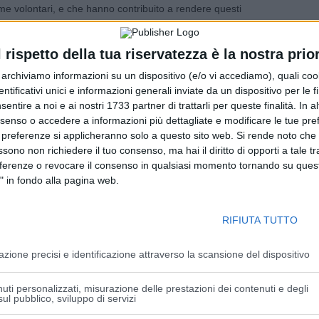
e volontari, e che hanno contribuito a rendere questi
abbiamo superato i
due milioni di dosi somministrate
, la
’estate, se i vaccini arriveranno nella giusta quantità, tutti
l rispetto della tua riservatezza è la nostra prior
cinati”.
r archiviamo informazioni su un dispositivo (e/o vi accediamo), quali cook
dentificativi unici e informazioni generali inviate da un dispositivo per le fi
rettore Carradori per la visita di oggi alla nostra Casa della
sentire a noi e ai nostri 1733 partner di trattarli per queste finalità. In a
ccini- ha dichiarato il sindaco
Della Godenza-.
Una visita
nsenso o accedere a informazioni più dettagliate e modificare le tue pr
del grande lavoro fatto fino ad ora e un impegno per il
 preferenze si applicheranno solo a questo sito web. Si rende noto che 
truttura vaccinale ha potenziato la propria capacità
ssono non richiedere il tuo consenso, ma hai il diritto di opporti a tale t
ione sono aumentate, fino a raggiungere le migliaia
eferenze o revocare il consenso in qualsiasi momento tornando su quest
bbiamo anche attivato il servizio di vaccinazioni a
" in fondo alla pagina web.
po alcune difficoltà iniziali, si concluderanno entro questa
i volontari, in particolare alla Misericordia, al Rotary club
RIFIUTA TUTTO
ccolgono e accompagnano i cittadini di Castel Bolognese,
nale”.
azione precisi e identificazione attraverso la scansione del dispositivo
 intitolazione del
Centro socio-riabilitativo di San
uti personalizzati, misurazione delle prestazioni dei contenuti e degli
ul pubblico, sviluppo di servizi
ichele De Pascale
, la figlia dei coniugi Zaccagnini,
Livia
a “La Pieve”,
Idio Baldrati
,oltre all’ arcivescovo di Ravenna-