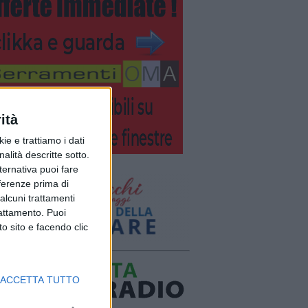
ità
ie e trattiamo i dati
nalità descritte sotto.
lternativa puoi fare
eferenze prima di
alcuni trattamenti
rattamento. Puoi
o sito e facendo clic
ACCETTA TUTTO