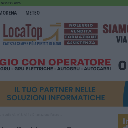
 AGOSTO 2026
MODENA
METEO
ure sulla A1, A13, A14 e Diramazione Ferrara...