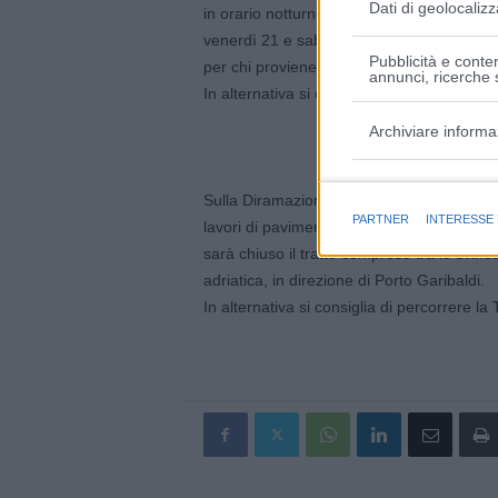
Dati di geolocalizz
in orario notturno, nelle sei notti consecu
venerdì 21 e sabato 22 maggio, con orario
Pubblicità e conten
per chi proviene da Pesara/Ancona.
annunci, ricerche s
In alternativa si consiglia di uscire alla sta
Archiviare informa
Finalità e caratter
Sulla Diramazione Ferrara sud (Raccordo 
PARTNER
INTERESSE
lavori di pavimentazione, in orario notturn
sarà chiuso il tratto compreso tra lo svinc
adriatica, in direzione di Porto Garibaldi.
In alternativa si consiglia di percorrere l