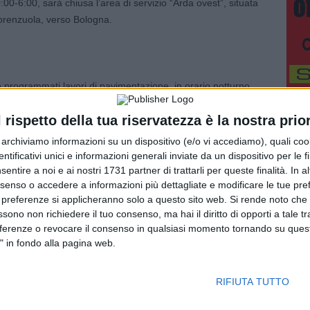
:00-6:00, sarà chiusa l’area di servizio “Arda ovest”, situata
orenzuola, verso Bologna.
programmati lavori di pavimentazione, in orario notturno,
edì 18 maggio, sarà chiusa la stazione di Monselice, in
l rispetto della tua riservatezza è la nostra prior
oviene da Bologna. In alternativa, si consiglia di utilizzare
r archiviamo informazioni su un dispositivo (e/o vi accediamo), quali cook
io, la stazione di Monselice è chiusa in entrata verso
dentificativi unici e informazioni generali inviate da un dispositivo per le fi
ul canale Bagnarolo, al km 90+800.
sentire a noi e ai nostri 1731 partner di trattarli per queste finalità. In a
nsenso o accedere a informazioni più dettagliate e modificare le tue pr
 preferenze si applicheranno solo a questo sito web. Si rende noto che 
ssono non richiedere il tuo consenso, ma hai il diritto di opporti a tale t
eferenze o revocare il consenso in qualsiasi momento tornando su quest
ta l’ultima chiusura in programma dell’entrata della
" in fondo alla pagina web.
dalle 22:00 di questa sera, venerdì 14, alle 6:00 di sabato
RIFIUTA TUTTO
nti di manutenzione sul cavalcavia situato al km 64+536,