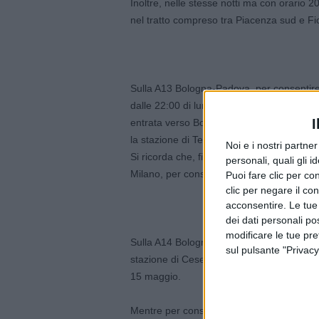
Inoltre, nelle stesse notti ma con orario 20
nel tratto compreso tra Piacenza sud e Fi
Sulla A13 Bologna-Padova, per consentire 
dalle 22:00 di lunedì 17 alle 6:00 di mart
I
entrata verso Bologna e in uscita per chi pr
la stazione di Terme Euganee o di Boara.
Noi e i nostri partne
Si ricorda che, fino alle 20:00 del 30 magg
personali, quali gli i
Milano, per consentire lavori del ponte s
Puoi fare clic per con
clic per negare il co
acconsentire. Le tue
dei dati personali po
modificare le tue pr
Sulla A14 Bologna-Taranto, è stata annulla
sul pulsante "Privacy
stazione di Cesena nord, che era prevista 
15 maggio.
Mentre per consentire programmati interve