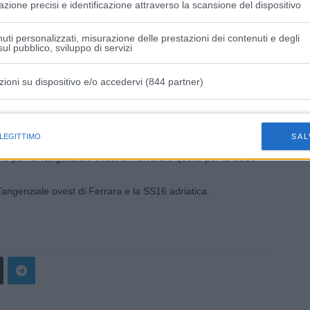
azione precisi e identificazione attraverso la scansione del dispositivo
tive di lunedì 17, martedì 18, mercoledì 19, giovedì 20,
 22:00-6:00, sarà chiusa la stazione di Faenza, in uscita
uti personalizzati, misurazione delle prestazioni dei contenuti e degli
ul pubblico, sviluppo di servizi
zione di Imola o di Forlì.
zioni su dispositivo e/o accedervi (844 partner)
istiche speciali
Ferrara-Porto Garibaldi) D23, per consentire programmati
 LEGITTIMO
SAL
o, dalle 22:00 di lunedì 17 alle 6:00 di martedì 18 maggio,
olo per la Tangenziale ovest di Ferrara e quello per la SS16
a Tangenziale ovest di Ferrara e la SS16 adriatica.