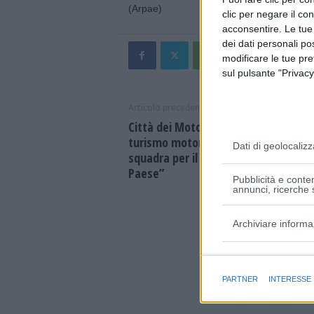
(Arpae)
clic per negare il co
acconsentire. Le tue
dei dati personali po
modificare le tue pr
sul pulsante "Privacy
Articolo precedente
Città dei Motori, lanciata la Carta de
turismo motoristico. Zironi: “Fare
Dati di geolocalizz
squadra per il rilancio del turismo e 
Paese”
Pubblicità e conten
annunci, ricerche s
Archiviare informa
Finalità e caratter
PARTNER
INTERESSE