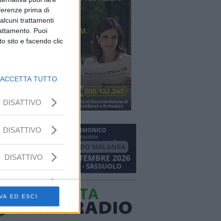
eferenze prima di
alcuni trattamenti
rattamento. Puoi
o sito e facendo clic
ACCETTA TUTTO
DISATTIVO
DISATTIVO
DISATTIVO
VA ED ESCI