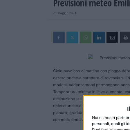
Previsioni meteo Emi
21 Maggio 2021
Cielo nuvoloso al mattino con piogge debol
essere anche a carattere di rovescio sul ri
modesti addensamenti permangono ancora s
Temperature minime in lieve aumento, com
diminuzione sulla fascia costiera. Venti al 
rinforzi anche di forte intensità nelle aree 
I
pianura; graduale attenuazione della ven
Noi e i nostri partne
con moto ondoso in attenuazione nel corso
personali, quali gli i
Puoi fare clic per con