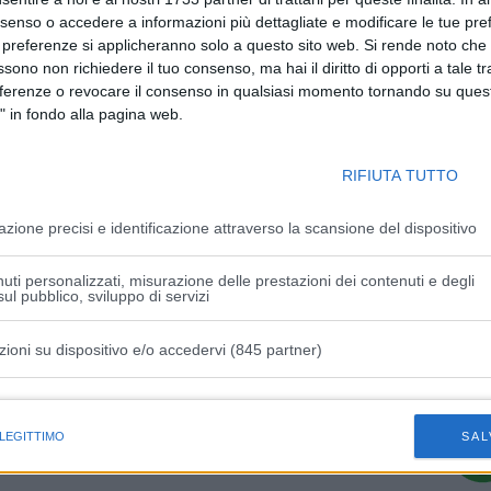
nsenso o accedere a informazioni più dettagliate e modificare le tue pr
 preferenze si applicheranno solo a questo sito web. Si rende noto che 
ssono non richiedere il tuo consenso, ma hai il diritto di opporti a tale t
eferenze o revocare il consenso in qualsiasi momento tornando su quest
" in fondo alla pagina web.
Articolo successivo
RIFIUTA TUTTO
l
CNA Emilia-Romagna e Intesa Sanpaolo:
accordo per sostenere artigiani e piccole
azione precisi e identificazione attraverso la scansione del dispositivo
del
aziende
uti personalizzati, misurazione delle prestazioni dei contenuti e degli
ul pubblico, sviluppo di servizi
zioni su dispositivo e/o accedervi (845 partner)
istiche speciali
 LEGITTIMO
SAL