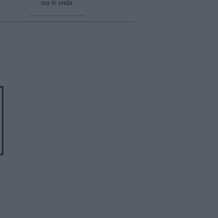
ora in onda
________________