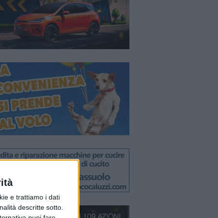
ità
ie e trattiamo i dati
nalità descritte sotto.
lternativa puoi fare