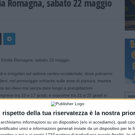
lia Romagna, sabato 22 maggio
i e irregolari sul settore centro-occidentale, dove potranno
lievi; nel pomeriggio schiarite sulle aree di pianura, mentre
ui rilievi ma senza dare luogo a precipitazioni.
prese tra 15 e 17 gradi, e massime tra 21 e 25 gradi in
mattino moderati dai quadranti meridionali sui rilievi, con
di crinale, e sul mare; deboli di direzione variabile in
l rispetto della tua riservatezza è la nostra prior
tilazione dal pomeriggio. Mare molto mosso al mattino ma
r archiviamo informazioni su un dispositivo (e/o vi accediamo), quali cook
 della giornata.
dentificativi unici e informazioni generali inviate da un dispositivo per le fi
sentire a noi e ai nostri 1733 partner di trattarli per queste finalità. In a