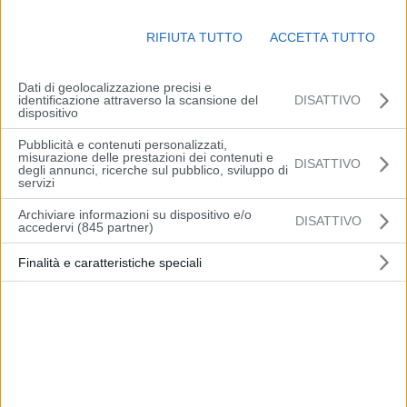
senza variazioni di rilievo, comprese tra 14 e 17 gradi, e massime
tra 22 e 26 gradi in locale aumento. Venti deboli di direzione
RIFIUTA TUTTO
ACCETTA TUTTO
variabile al mattino, tendenti a disporsi dai quadranti orientali dal
pomeriggio sulle aree di pianura. Mare mosso.
Dati di geolocalizzazione precisi e
identificazione attraverso la scansione del
DISATTIVO
(Arpae)
dispositivo
Pubblicità e contenuti personalizzati,
misurazione delle prestazioni dei contenuti e
DISATTIVO
degli annunci, ricerche sul pubblico, sviluppo di
servizi
Archiviare informazioni su dispositivo e/o
DISATTIVO
Articolo precedente
Articolo successivo
accedervi (845 partner)
Fratelli d’Italia: Ondulati
PD: “Vicinanza ai lavoratori
Finalità e caratteristiche speciali
Maranello, la politica si
di Ondulati Maranello. Non
occupi delle ripercussioni
è così che si fa impresa! ”
sociali delle proprie scelte