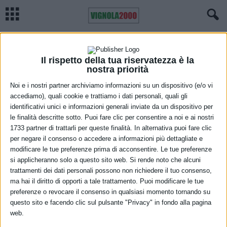
Home
Meteo
Previsioni metro Emilia Romagna, domenica 23 maggio
METEO
Previsioni metro Emilia Romagna,
Il rispetto della tua riservatezza è la
nostra priorità
domenica 23 maggio
Noi e i nostri partner archiviamo informazioni su un dispositivo (e/o vi
accediamo), quali cookie e trattiamo i dati personali, quali gli
22 Maggio 2021
identificativi unici e informazioni generali inviate da un dispositivo per
le finalità descritte sotto. Puoi fare clic per consentire a noi e ai nostri
1733 partner di trattarli per queste finalità. In alternativa puoi fare clic
per negare il consenso o accedere a informazioni più dettagliate e
modificare le tue preferenze prima di acconsentire. Le tue preferenze
si applicheranno solo a questo sito web. Si rende noto che alcuni
trattamenti dei dati personali possono non richiedere il tuo consenso,
ma hai il diritto di opporti a tale trattamento. Puoi modificare le tue
Cielo irregolarmente nuvoloso ma nella serata aumento della
preferenze o revocare il consenso in qualsiasi momento tornando su
questo sito e facendo clic sul pulsante "Privacy" in fondo alla pagina
nuvolosità sul settore orientale, dove non si escludono piogge
web.
deboli e irregolari sull’area appenninica. Temperature minime