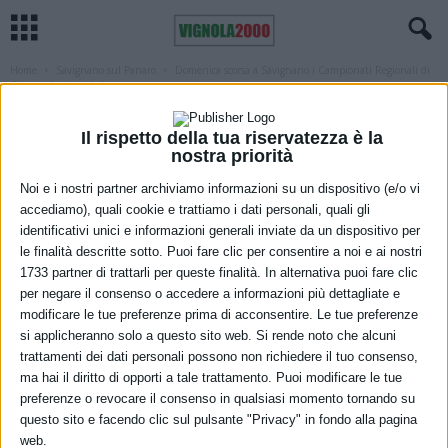
Home
Savignano sul Panaro
Domenica scorsa a Savignano i Campionati Regionali di
Classe e Assoluti della...
SAVIGNANO SUL PANARO
SPORT
VIGNOLA
Domenica scorsa a Savignano i
Il rispetto della tua riservatezza è la
nostra priorità
Campionati Regionali di Classe e
Noi e i nostri partner archiviamo informazioni su un dispositivo (e/o vi
Assoluti della specialità Tiro di
accediamo), quali cookie e trattiamo i dati personali, quali gli
identificativi unici e informazioni generali inviate da un dispositivo per
Campagna
le finalità descritte sotto. Puoi fare clic per consentire a noi e ai nostri
1733 partner di trattarli per queste finalità. In alternativa puoi fare clic
25 Maggio 2021
per negare il consenso o accedere a informazioni più dettagliate e
modificare le tue preferenze prima di acconsentire. Le tue preferenze
si applicheranno solo a questo sito web. Si rende noto che alcuni
trattamenti dei dati personali possono non richiedere il tuo consenso,
ma hai il diritto di opporti a tale trattamento. Puoi modificare le tue
preferenze o revocare il consenso in qualsiasi momento tornando su
questo sito e facendo clic sul pulsante "Privacy" in fondo alla pagina
web.