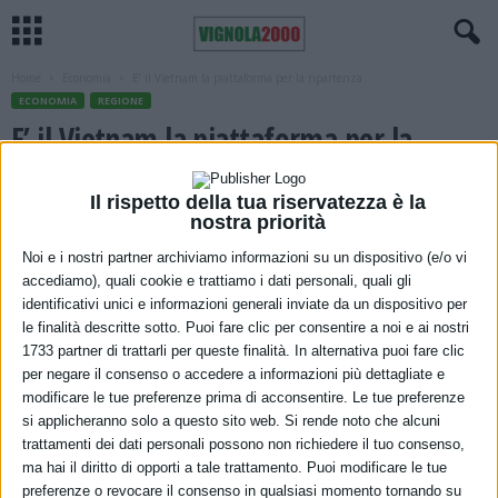
Home
Economia
E’ il Vietnam la piattaforma per la ripartenza
ECONOMIA
REGIONE
E’ il Vietnam la piattaforma per la
ripartenza
Il rispetto della tua riservatezza è la
31 Maggio 2021
nostra priorità
Noi e i nostri partner archiviamo informazioni su un dispositivo (e/o vi
accediamo), quali cookie e trattiamo i dati personali, quali gli
identificativi unici e informazioni generali inviate da un dispositivo per
le finalità descritte sotto. Puoi fare clic per consentire a noi e ai nostri
1733 partner di trattarli per queste finalità. In alternativa puoi fare clic
per negare il consenso o accedere a informazioni più dettagliate e
modificare le tue preferenze prima di acconsentire. Le tue preferenze
Nel 2020, l’anno drammatico della pandemia, per il Vietnam è
si applicheranno solo a questo sito web. Si rende noto che alcuni
trattamenti dei dati personali possono non richiedere il tuo consenso,
proseguito il trend di crescita economica. Il PIL è aumentato del
ma hai il diritto di opporti a tale trattamento. Puoi modificare le tue
2,91%, il valore più alto del Sud Est Asiatico, e del 4,48% nel primo
preferenze o revocare il consenso in qualsiasi momento tornando su