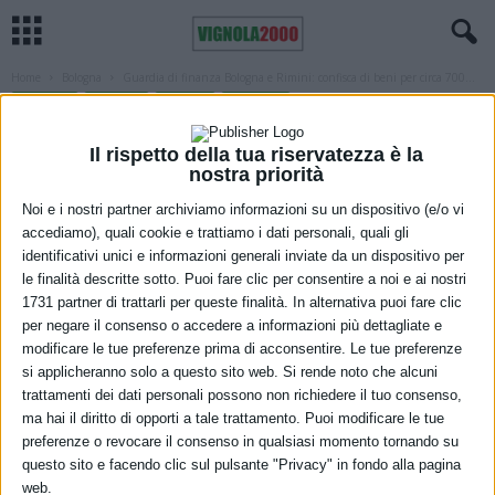
Home
Bologna
Guardia di finanza Bologna e Rimini: confisca di beni per circa 700...
BOLOGNA
CRONACA
REGIONE
ROMAGNA
Guardia di finanza Bologna e Rimini:
Il rispetto della tua riservatezza è la
confisca di beni per circa 700 mila euro
nostra priorità
riconducibili a un soggetto contiguo alla
Noi e i nostri partner archiviamo informazioni su un dispositivo (e/o vi
accediamo), quali cookie e trattiamo i dati personali, quali gli
criminalità organizzata campana
identificativi unici e informazioni generali inviate da un dispositivo per
le finalità descritte sotto. Puoi fare clic per consentire a noi e ai nostri
3 Giugno 2021
1731 partner di trattarli per queste finalità. In alternativa puoi fare clic
per negare il consenso o accedere a informazioni più dettagliate e
modificare le tue preferenze prima di acconsentire. Le tue preferenze
si applicheranno solo a questo sito web. Si rende noto che alcuni
trattamenti dei dati personali possono non richiedere il tuo consenso,
ma hai il diritto di opporti a tale trattamento. Puoi modificare le tue
preferenze o revocare il consenso in qualsiasi momento tornando su
questo sito e facendo clic sul pulsante "Privacy" in fondo alla pagina
web.